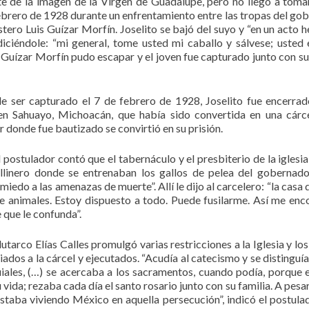
e de la imagen de la Virgen de Guadalupe, pero no llegó a toma
ebrero de 1928 durante un enfrentamiento entre las tropas del gob
ristero Luis Guízar Morfín. Joselito se bajó del suyo y “en un acto 
diciéndole: “mi general, tome usted mi caballo y sálvese; usted
sí Guízar Morfín pudo escapar y el joven fue capturado junto con s
 de ser capturado el 7 de febrero de 1928, Joselito fue encerrad
 en Sahuayo, Michoacán, que había sido convertida en una cárc
ar donde fue bautizado se convirtió en su prisión.
l postulador contó que el tabernáculo y el presbiterio de la iglesi
llinero donde se entrenaban los gallos de pelea del gobernado
miedo a las amenazas de muerte”. Allí le dijo al carcelero: “la casa
de animales. Estoy dispuesto a todo. Puede fusilarme. Así me enc
 que le confunda”.
Plutarco Elías Calles promulgó varias restricciones a la Iglesia y lo
ados a la cárcel y ejecutados. “Acudía al catecismo y se distinguía
iales, (…) se acercaba a los sacramentos, cuando podía, porque e
vida; rezaba cada día el santo rosario junto con su familia. A pesar
staba viviendo México en aquella persecución”, indicó el postulad