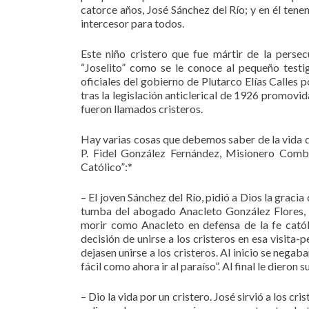
catorce años, José Sánchez del Río; y en él ten
intercesor para todos.
Este niño cristero que fue mártir de la perse
“Joselito” como se le conoce al pequeño testi
oficiales del gobierno de Plutarco Elías Calles 
tras la legislación anticlerical de 1926 promovid
fueron llamados cristeros.
Hay varias cosas que debemos saber de la vida de
P. Fidel González Fernández, Misionero Combo
Católico”:*
– El joven Sánchez del Río, pidió a Dios la gracia
tumba del abogado Anacleto González Flores, m
morir como Anacleto en defensa de la fe catól
decisión de unirse a los cristeros en esa visita-
dejasen unirse a los cristeros. Al inicio se negab
fácil como ahora ir al paraíso”. Al final le dieron 
– Dio la vida por un cristero. José sirvió a los cr