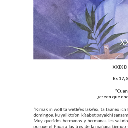
XXIX D
Ex 17, 
“Cuan
¿creen que enco
“Kimak in woll ta wetle’ex lake’ex, ta ta’anex ich
domingoa, ku yalikto’on, k’aabet payalchi sansamal
Muy queridos hermanos y hermanas les saludo
porque el Papa a las tres de la mañana tiempo 