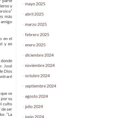
r parte
mayo 2025
ierno y
heroico”
abril 2025
 es más
u amigo
marzo 2025
febrero 2025
o en el
el y en
enero 2025
diciembre 2024
a donde
noviembre 2024
r. José
 de Dios
octubre 2024
ontraré
septiembre 2024
s que se
agosto 2024
 por su
l culto
julio 2024
 de ser
or. “La
junio 2024