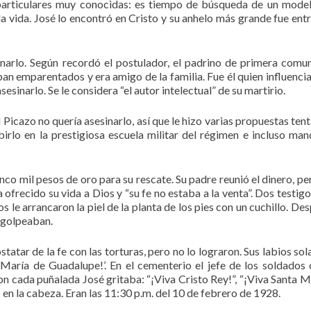
s particulares muy conocidas: es tiempo de búsqueda de un mode
la vida. José lo encontró en Cristo y su anhelo más grande fue ent
arlo. Según recordó el postulador, el padrino de primera comu
ban emparentados y era amigo de la familia. Fue él quien influenci
sesinarlo. Se le considera “el autor intelectual” de su martirio.
ael Picazo no quería asesinarlo, así que le hizo varias propuestas te
birlo en la prestigiosa escuela militar del régimen e incluso man
inco mil pesos de oro para su rescate. Su padre reunió el dinero, pe
 ofrecido su vida a Dios y “su fe no estaba a la venta”. Dos testigo
 le arrancaron la piel de la planta de los pies con un cuchillo. Des
o golpeaban.
statar de la fe con las torturas, pero no lo lograron. Sus labios so
a María de Guadalupe!’. En el cementerio el jefe de los soldados
on cada puñalada José gritaba: “¡Viva Cristo Rey!”, “¡Viva Santa M
 en la cabeza. Eran las 11:30 p.m. del 10 de febrero de 1928.