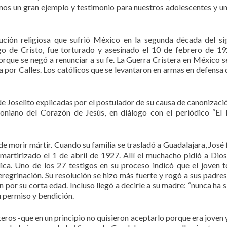
emos un gran ejemplo y testimonio para nuestros adolescentes y u
cución religiosa que sufrió México en la segunda década del si
go de Cristo, fue torturado y asesinado el 10 de febrero de 1
porque se negó a renunciar a su fe. La Guerra Cristera en México se
a por Calles. Los católicos que se levantaron en armas en defensa d
 Joselito explicadas por el postulador de su causa de canonización
niano del Corazón de Jesús, en diálogo con el periódico “El
 de morir mártir. Cuando su familia se trasladó a Guadalajara, José 
artirizado el 1 de abril de 1927. Allí el muchacho pidió a Dio
ica. Uno de los 27 testigos en su proceso indicó que el joven 
peregrinación. Su resolución se hizo más fuerte y rogó a sus padres
an por su corta edad. Incluso llegó a decirle a su madre: “nunca ha 
su permiso y bendición.
isteros -que en un principio no quisieron aceptarlo porque era joven 