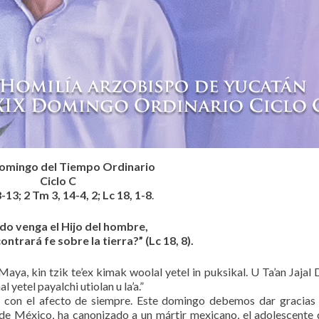
omingo del Tiempo Ordinario
Ciclo C
8-13; 2 Tm 3, 14-4, 2; Lc 18, 1-8
.
do venga el Hijo del hombre,
ntrará fe sobre la tierra?” (Lc 18, 8).
 Maya, kin tzik te’ex kimak woolal yetel in puksikal. U Ta’an Jajal 
 yetel payalchi utiolan u la’a.”
 con el afecto de siempre. Este domingo debemos dar gracias
de México, ha canonizado a un mártir mexicano, el adolescente 