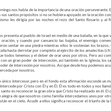
omingo nos habla de la importancia de una oración perseverante. E
 sus santos propósitos si no se hubiera apoyado en la oración con
smo les dirigía por las noches el rezo del Santo Rosario y al fi
s presenta al pueblo de Israel en medio de una batalla, en la que 
n oración, y cuando por cansancio las bajaba, el enemigo come
eron sentar en una piedra mientras ellos le sostenían los brazos, y
lla hasta derrotar por completo al ejército de los amalecitas (cfr.
que todos tenemos y el deber de orar unos por otros. Pero así com
n un gran poder de intercesión, así también en la Iglesia, los sa
n poder de intercesión por nosotros. Así que desde hoy podemos acu
terceda por nosotros.
o único intercesor, pero en el fondo esta afirmación esconde un 
 intercede por Cristo con Él y en Él. Él es todo en todos y nos llamó
santo es reconocer la gran obra que Cristo ha realizado en él. El 
se alegra de que nosotros como familia intercedamos unos por otro
n en el cielo. Acudir a ellos significa reconocer el triunfo de la