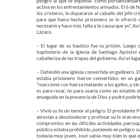
peligro al que se exponía- como portaestandart
activa en los enfrentamientos armados. El 6 de f
los cristeros, le dispararon al caballo del jefe c
para que fuera hecho prisionero se lo ofreció 
necesario y hace más falta a la causa que yo”. A
Lázaro.
– El lugar de su bautizo fue su prisión. Luego
baptisterio de la iglesia de Santiago Apóstol
caballeriza de las tropas del gobierno. Así el lug
– Defendió una iglesia convertida en gallinero. E
estaba prisionero fueron convertidos en un ga
“reaccionó con fuerza matando a los gallos, y sin 
es para rezar, no para usarla como un establo 
enseguida en la presencia de Dios y podré pedirle
– Vivió su fe sin temor al peligro. El presidente 
atrevían a desobedecer y profesar su fe eran envi
compromiso en las difíciles actividades parroqu
público estaba prohibido, poniendo en peligro su 
todavía muy joven, José sabía muy bien lo que e