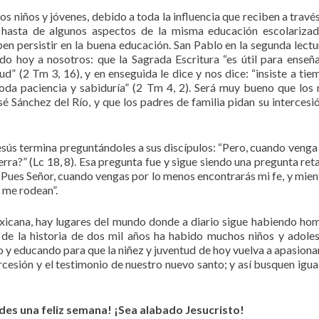
os niños y jóvenes, debido a toda la influencia que reciben a través
 hasta de algunos aspectos de la misma educación escolariza
ben persistir en la buena educación. San Pablo en la segunda lectu
o hoy a nosotros: que la Sagrada Escritura “es útil para enseña
ud” (2 Tm 3, 16), y en enseguida le dice y nos dice: “insiste a tie
da paciencia y sabiduría” (2 Tm 4, 2). Será muy bueno que los 
 Sánchez del Río, y que los padres de familia pidan su intercesió
sús termina preguntándoles a sus discípulos: “Pero, cuando venga 
erra?” (Lc 18, 8). Esa pregunta fue y sigue siendo una pregunta ret
“Pues Señor, cuando vengas por lo menos encontrarás mi fe, y mien
s me rodean”.
xicana, hay lugares del mundo donde a diario sigue habiendo ho
 de la historia de dos mil años ha habido muchos niños y adole
y educando para que la niñez y juventud de hoy vuelva a apasiona
tercesión y el testimonio de nuestro nuevo santo; y así busquen igu
es una feliz semana! ¡Sea alabado Jesucristo!