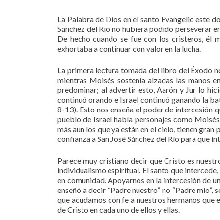
La Palabra de Dios en el santo Evangelio este d
Sánchez del Río no hubiera podido perseverar en
De hecho cuando se fue con los cristeros, él mi
exhortaba a continuar con valor en la lucha.
La primera lectura tomada del libro del Éxodo no
mientras Moisés sostenía alzadas las manos e
predominar; al advertir esto, Aarón y Jur lo hici
continuó orando e Israel continuó ganando la bata
8-13). Esto nos enseña el poder de intercesión 
pueblo de Israel había personajes como Moisés co
más aun los que ya están en el cielo, tienen gra
confianza a San José Sánchez del Río para que in
Parece muy cristiano decir que Cristo es nuestr
individualismo espiritual. El santo que intercede,
en comunidad. Apoyarnos en la intercesión de un 
enseñó a decir “Padre nuestro” no “Padre mío”, 
que acudamos con fe a nuestros hermanos que está
de Cristo en cada uno de ellos y ellas.