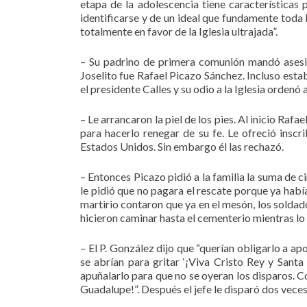
etapa de la adolescencia tiene característica
identificarse y de un ideal que fundamente toda 
totalmente en favor de la Iglesia ultrajada”.
– Su padrino de primera comunión mandó asesin
Joselito fue Rafael Picazo Sánchez. Incluso esta
el presidente Calles y su odio a la Iglesia ordenó a
– Le arrancaron la piel de los pies. Al inicio Raf
para hacerlo renegar de su fe. Le ofreció inscri
Estados Unidos. Sin embargo él las rechazó.
– Entonces Picazo pidió a la familia la suma de c
le pidió que no pagara el rescate porque ya había
martirio contaron que ya en el mesón, los soldados
hicieron caminar hasta el cementerio mientras l
– El P. González dijo que “querían obligarlo a apo
se abrían para gritar ‘¡Viva Cristo Rey y Sant
apuñalarlo para que no se oyeran los disparos. C
Guadalupe!”. Después el jefe le disparó dos veces