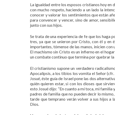
La igualdad entre los esposos cristianos hoy en 
con mucho respeto, haciendo a un lado la inten
conocer y valorar los sentimientos que están afe
para convencer y vencer, sino de amor, sensibili
junto con sus hijos.
Se trata de una experiencia de fe que los haga p
tres, ya que se unieron por Cristo, con él y en
importantes, tómense de las manos, inicien con
El machismo sin Cristo es un infierno en el hogar
un combate continuo que termina por quebrar la 
El cristianismo supone un verdadero radicalismo,
Apocalipsis, a los tibios los vomita el Señor (cf
Josué, éste guía de Israel pone las dos alternativ
quién quieren estar, si con los dioses que sirvi
esto Josué dijo: “En cuanto a mí toca, mi familia
padres de familia que no pueden decir lo mismo, p
tarde que temprano verán volver a sus hijos a l
Dios.