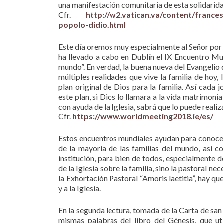
una manifestación comunitaria de esta solidarida
Cfr.
http://w2.vatican.va/content/franc
popolo-didio.html
Este día oremos muy especialmente al Señor por t
ha llevado a cabo en Dublín el IX Encuentro Mund
mundo”. En verdad, la buena nueva del Evangelio 
múltiples realidades que vive la familia de hoy, 
plan original de Dios para la familia. Así cada
este plan, si Dios lo llamara a la vida matrimonia
con ayuda de la Iglesia, sabrá que lo puede realiza
Cfr.
https://www.worldmeeting2018.ie/es/
Estos encuentros mundiales ayudan para conocer l
de la mayoría de las familias del mundo, así 
institución, para bien de todos, especialmente 
de la Iglesia sobre la familia, sino la pastoral ne
la Exhortación Pastoral “Amoris laetitia”, hay qu
y a la Iglesia.
En la segunda lectura, tomada de la Carta de san 
mismas palabras del libro del Génesis, que u