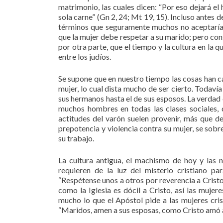
matrimonio, las cuales dicen: “Por eso dejará el
sola carne” (Gn 2, 24; Mt 19, 15). Incluso antes d
términos que seguramente muchos no aceptarían
que la mujer debe respetar a su marido; pero co
por otra parte, que el tiempo y la cultura en la
entre los judíos.
Se supone que en nuestro tiempo las cosas han 
mujer, lo cual dista mucho de ser cierto. Todaví
sus hermanos hasta el de sus esposos. La verdad
muchos hombres en todas las clases sociales, 
actitudes del varón suelen provenir, más que d
prepotencia y violencia contra su mujer, se sob
su trabajo.
La cultura antigua, el machismo de hoy y las 
requieren de la luz del misterio cristiano pa
“Respétense unos a otros por reverencia a Cristo
como la Iglesia es dócil a Cristo, así las mujer
mucho lo que el Apóstol pide a las mujeres cri
“Maridos, amen a sus esposas, como Cristo amó a su