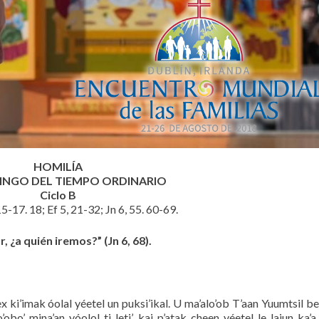
HOMILÍA
INGO DEL TIEMPO ORDINARIO
Ciclo B
15-17. 18; Ef 5, 21-32; Jn 6, 55. 60-69.
, ¿a quién iremos?” (Jn 6, 68).
’ex ki’imak óolal yéetel un puksi’ikal. U ma’alo’ob T’aan Yuumtsil be
obo’ mina’an yóolol ti leti’, kaj p’atak cheen yéetel le lajun ka’a 