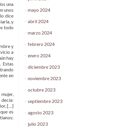
dos una
mayo 2024
en unos
lo dice
abril 2024
arla, y
re todo
marzo 2024
febrero 2024
ombre y
vicio a
enero 2024
aún hay
. Estas
diciembre 2023
strando
ente en
noviembre 2023
octubre 2023
 mujer,
 decía:
septiembre 2023
or, […]
 que es
agosto 2023
tianos:
julio 2023