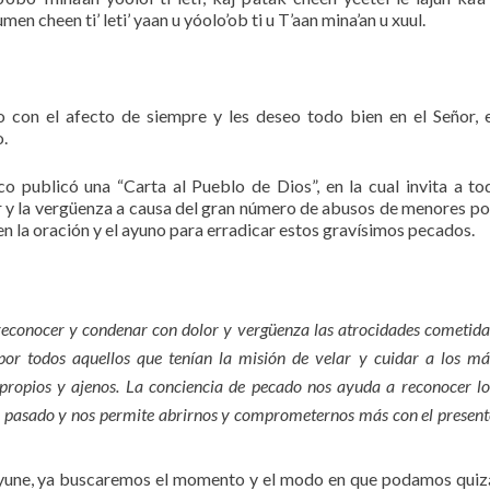
men cheen ti’ leti’ yaan u yóolo’ob ti u T’aan mina’an u xuul.
 con el afecto de siempre y les deseo todo bien en el Señor, 
.
o publicó una “Carta al Pueblo de Dios”, en la cual invita a to
r y la vergüenza a causa del gran número de abusos de menores po
en la oración y el ayuno para erradicar estos gravísimos pecados.
reconocer y condenar con dolor y vergüenza las atrocidades cometida
 por todos aquellos que tenían la misión de velar y cuidar a los má
propios y ajenos. La conciencia de pecado nos ayuda a reconocer lo
n el pasado y nos permite abrirnos y comprometernos más con el present
 ayune, ya buscaremos el momento y el modo en que podamos quiz