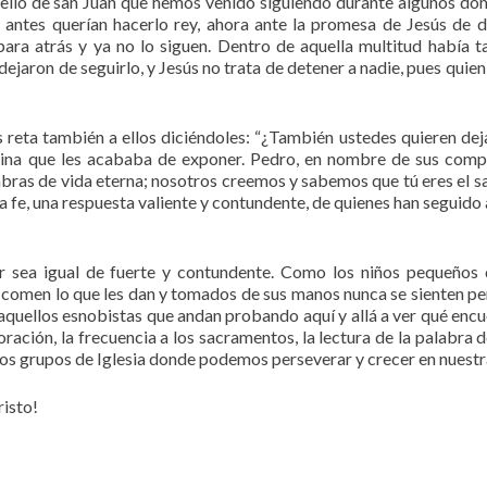
ngelio de san Juan que hemos venido siguiendo durante algunos do
antes querían hacerlo rey, ahora ante la promesa de Jesús de d
ara atrás y ya no lo siguen. Dentro de aquella multitud había 
ejaron de seguirlo, y Jesús no trata de detener a nadie, pues quien 
 reta también a ellos diciéndoles: “¿También ustedes quieren dej
trina que les acababa de exponer. Pedro, en nombre de sus com
abras de vida eterna; nosotros creemos y sabemos que tú eres el s
a fe, una respuesta valiente y contundente, de quienes han seguido 
ar sea igual de fuerte y contundente. Como los niños pequeños
e comen lo que les dan y tomados de sus manos nunca se sienten pe
uellos esnobistas que andan probando aquí y allá a ver qué encu
ación, la frecuencia a los sacramentos, la lectura de la palabra d
 los grupos de Iglesia donde podemos perseverar y crecer en nuestr
risto!