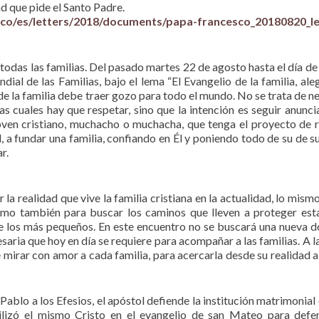
d que pide el Santo Padre.
esco/es/letters/2018/documents/papa-francesco_20180820_le
odas las familias. Del pasado martes 22 de agosto hasta el día de 
ial de las Familias, bajo el lema “El Evangelio de la familia, aleg
de la familia debe traer gozo para todo el mundo. No se trata de ne
las cuales hay que respetar, sino que la intención es seguir anunci
 joven cristiano, muchacho o muchacha, que tenga el proyecto de r
l, a fundar una familia, confiando en Él y poniendo todo de su de su
r.
a realidad que vive la familia cristiana en la actualidad, lo mismo
como también para buscar los caminos que lleven a proteger est
de los más pequeños. En este encuentro no se buscará una nueva d
cesaria que hoy en día se requiere para acompañar a las familias. A l
e mirar con amor a cada familia, para acercarla desde su realidad a
Pablo a los Efesios, el apóstol defiende la institución matrimonial 
tilizó el mismo Cristo en el evangelio de san Mateo para defe