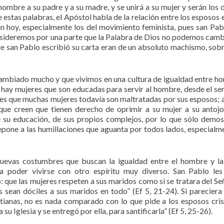
 hombre a su padre y a su madre, y se unirá a su mujer y serán los 
e estas palabras, el Apóstol habla de la relación entre los esposos 
 hoy, especialmente los del movimiento feminista, pues san Pab
nsideremos por una parte que la Palabra de Dios no podemos cambi
 que san Pablo escribió su carta eran de un absoluto machismo, sob
cambiado mucho y que vivimos en una cultura de igualdad entre h
a hay mujeres que son educadas para servir al hombre, desde el ser
 es que muchas mujeres todavía son maltratadas por sus esposos; 
que creen que tienen derecho de oprimir a su mujer a su antojo
e su educación, de sus propios complejos, por lo que sólo demo
repone a las humillaciones que aguanta por todos lados, especialm
nuevas costumbres que buscan la igualdad entre el hombre y la
ra poder vivirse con otro espíritu muy diverso. San Pablo les
: que las mujeres respeten a sus maridos como si se tratara del Señ
es sean dóciles a sus maridos en todo” (Ef 5, 21-24). Si pareciera
stianas, no es nada comparado con lo que pide a los esposos cris
 Iglesia y se entregó por ella, para santificarla” (Ef 5, 25-26).