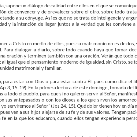
día, supone un diálogo de calidad entre ellos en el que se comuniqu
ción de convencer y de prevalecer sobre el otro, sobre todo trat
ctando a su cónyuge. Así es que no se trata de inteligencia y arg
dad y la intención de llegar juntos a la verdad que les conviene 
oner a Cristo en medio de ellos, pues su matrimonio no es de dos, 
 él. Para dialogar a diario, sobre todo cuando haya que tomar dec
 una oración y terminen también con una oración. Verán que todo 
; al igual que el pensamiento moderno de igualdad, sin Cristo, se t
unidad matrimonial y familiar.
 para estar con Dios o para estar contra Él; pues como dice el li
r. Ap 3, 15-19). En la primera lectura de este domingo, tomada del l
as a todo el pueblo, para que si no quieren servir al Señor, manifie
eron sus antepasados o con los dioses a los que sirven los amorreo
 y yo serviremos al Señor” (Jos 24, 15). Qué dolor tienen hoy en día
ues ven a sus hijos alejarse de su fe y de sus valores. Tengan paci
a fe en la que los educaron, cuando ellos tengan experiencia pers