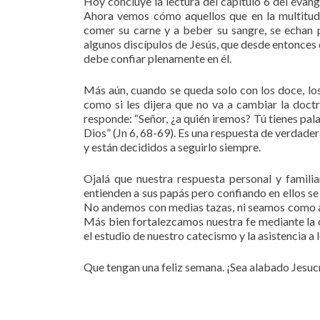
Hoy concluye la lectura del capítulo 6 del eva
Ahora vemos cómo aquellos que en la multitud 
comer su carne y a beber su sangre, se echan p
algunos discípulos de Jesús, que desde entonces d
debe confiar plenamente en él.
Más aún, cuando se queda solo con los doce, los
como si les dijera que no va a cambiar la doc
responde: “Señor, ¿a quién iremos? Tú tienes pal
Dios” (Jn 6, 68-69). Es una respuesta de verdader
y están decididos a seguirlo siempre.
Ojalá que nuestra respuesta personal y famili
entienden a sus papás pero confiando en ellos s
No andemos con medias tazas, ni seamos como aq
Más bien fortalezcamos nuestra fe mediante la or
el estudio de nuestro catecismo y la asistencia a
Que tengan una feliz semana. ¡Sea alabado Jesuc