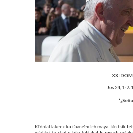
XXI DOM
Jos 24, 1-2. 
“¿Señor
Ki’óolal lake’ex ka t’aane’ex ich maya, kin tsik te
ya’alike’ tu chaj u bíin tuláakal le muuch máako’