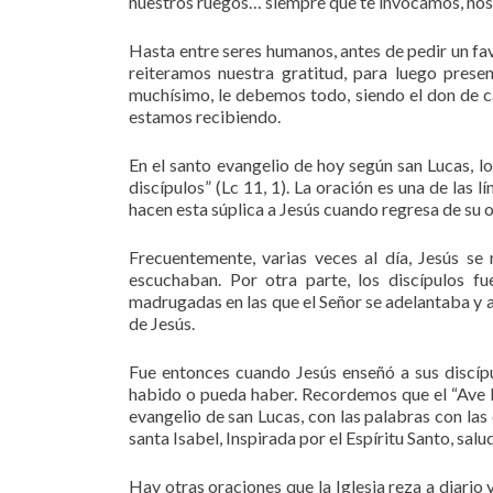
nuestros ruegos… siempre que te invocamos, nos o
Hasta entre seres humanos, antes de pedir un fav
reiteramos nuestra gratitud, para luego pres
muchísimo, le debemos todo, siendo el don de ca
estamos recibiendo.
En el santo evangelio de hoy según san Lucas, lo
discípulos” (Lc 11, 1). La oración es una de las l
hacen esta súplica a Jesús cuando regresa de su o
Frecuentemente, varias veces al día, Jesús se 
escuchaban. Por otra parte, los discípulos f
madrugadas en las que el Señor se adelantaba y a
de Jesús.
Fue entonces cuando Jesús enseñó a sus discípu
habido o pueda haber. Recordemos que el “Ave M
evangelio de san Lucas, con las palabras con las
santa Isabel, Inspirada por el Espíritu Santo, salu
Hay otras oraciones que la Iglesia reza a diario