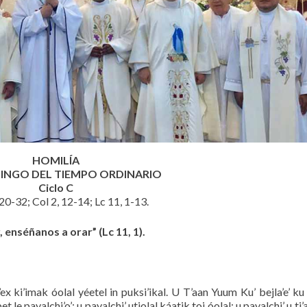
HOMILÍA
MINGO DEL TIEMPO ORDINARIO
Ciclo C
20-32; Col 2, 12-14; Lc 11, 1-13.
, enséñanos a orar” (Lc 11, 1).
e’ex ki’imak óolal yéetel in puksi’ikal. U T’aan Yuum Ku’ bejla’e’ k
 le payalchi’o’; u payalchi’ utiolal káatik toj óolal; u payalchi’ u ti’