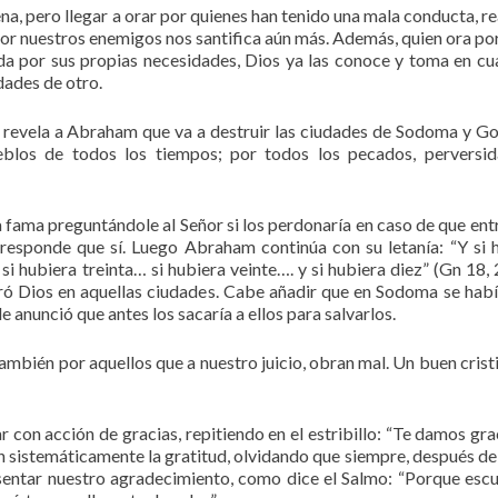
a, pero llegar a orar por quienes han tenido una mala conducta, rea
 por nuestros enemigos nos santifica aún más. Además, quien ora por
ida por sus propias necesidades, Dios ya las conoce y toma en cu
dades de otro.
le revela a Abraham que va a destruir las ciudades de Sodoma y G
blos de todos los tiempos; por todos los pecados, perversi
ama preguntándole al Señor si los perdonaría en caso de que entr
e responde que sí. Luego Abraham continúa con su letanía: “Y si 
si hubiera treinta… si hubiera veinte…. y si hubiera diez” (Gn 18, 
ró Dios en aquellas ciudades. Cabe añadir que en Sodoma se habí
e anunció que antes los sacaría a ellos para salvarlos.
mbién por aquellos que a nuestro juicio, obran mal. Un buen crist
 con acción de gracias, repitiendo en el estribillo: “Te damos gra
 sistemáticamente la gratitud, olvidando que siempre, después de
esentar nuestro agradecimiento, como dice el Salmo: “Porque esc