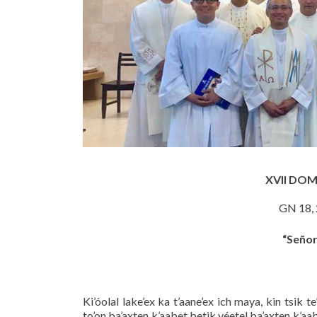
XVII DO
GN 18, 
“Señor
Ki’óolal lake’ex ka t’aane’ex ich maya, kin tsik t
to’on ba’axten k’aabet betik yéetel ba’axten k’aabet