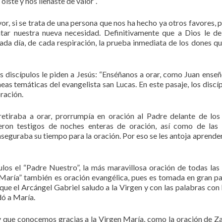
íste y nos llenaste de valor”.
or, si se trata de una persona que nos ha hecho ya otros favores, 
entar nuestra nueva necesidad. Definitivamente que a Dios le 
da día, de cada respiración, la prueba inmediata de los dones qu
s discípulos le piden a Jesús: “Enséñanos a orar, como Juan enseñ
íneas temáticas del evangelista san Lucas. En este pasaje, los discí
ración.
retiraba a orar, prorrumpía en oración al Padre delante de los
ueron testigos de noches enteras de oración, así como de las 
seguraba su tiempo para la oración. Por eso se les antoja aprender
los el “Padre Nuestro”, la más maravillosa oración de todas las
aría” también es oración evangélica, pues es tomada en gran pa
 que el Arcángel Gabriel saludo a la Virgen y con las palabras con 
dó a María.
 y que conocemos gracias a la Virgen María, como la oración de Za