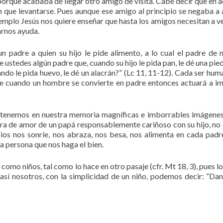
 porque acababa de llegar otro amigo de visita. Cabe decir que en a
 que levantarse. Pues aunque ese amigo al principio se negaba a a
jemplo Jesús nos quiere enseñar que hasta los amigos necesitan a v
arnos ayuda.
 padre a quien su hijo le pide alimento, a lo cual el padre de 
e ustedes algún padre que, cuando su hijo le pida pan, le dé una pie
ndo le pida huevo, le dé un alacrán?” (Lc 11, 11-12). Cada ser hum
ue cuando un hombre se convierte en padre entonces actuará a i
, tenemos en nuestra memoria magníficas e imborrables imágenes
a de amor de un papá responsablemente cariñoso con su hijo, no 
Dios nos sonríe, nos abraza, nos besa, nos alimenta en cada padr
a persona que nos haga el bien.
como niños, tal como lo hace en otro pasaje (cfr. Mt 18, 3), pues lo
 así nosotros, con la simplicidad de un niño, podemos decir: “Da