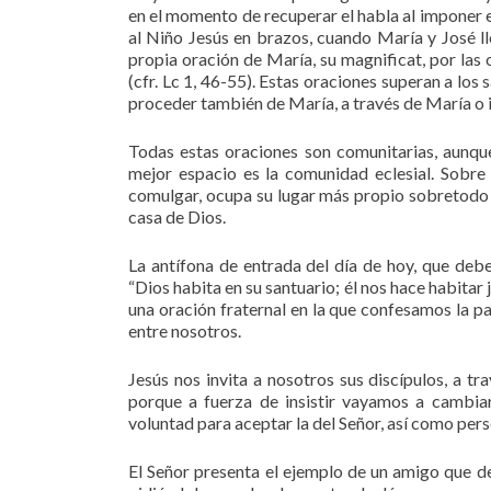
en el momento de recuperar el habla al imponer el
al Niño Jesús en brazos, cuando María y José lle
propia oración de María, su magnificat, por las 
(cfr. Lc 1, 46-55). Estas oraciones superan a lo
proceder también de María, a través de María o i
Todas estas oraciones son comunitarias, aunque
mejor espacio es la comunidad eclesial. Sobr
comulgar, ocupa su lugar más propio sobretodo e
casa de Dios.
La antífona de entrada del día de hoy, que deb
“Dios habita en su santuario; él nos hace habitar 
una oración fraternal en la que confesamos la 
entre nosotros.
Jesús nos invita a nosotros sus discípulos, a tr
porque a fuerza de insistir vayamos a cambia
voluntad para aceptar la del Señor, así como pers
El Señor presenta el ejemplo de un amigo que des