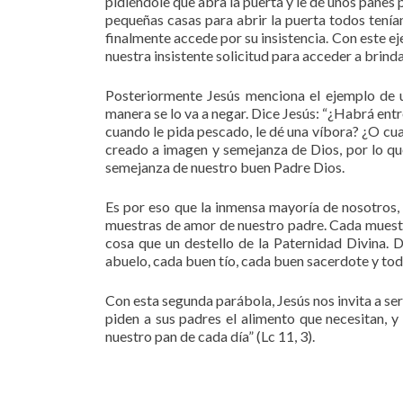
pidiéndole que abra la puerta y le dé unos panes
pequeñas casas para abrir la puerta todos tenían
finalmente accede por su insistencia. Con este e
nuestra insistente solicitud para acceder a brind
Posteriormente Jesús menciona el ejemplo de un
manera se lo va a negar. Dice Jesús: “¿Habrá entr
cuando le pida pescado, le dé una víbora? ¿O cua
creado a imagen y semejanza de Dios, por lo q
semejanza de nuestro buen Padre Dios.
Es por eso que la inmensa mayoría de nosotros
muestras de amor de nuestro padre. Cada muestr
cosa que un destello de la Paternidad Divina. 
abuelo, cada buen tío, cada buen sacerdote y tod
Con esta segunda parábola, Jesús nos invita a ser 
piden a sus padres el alimento que necesitan, y
nuestro pan de cada día” (Lc 11, 3).