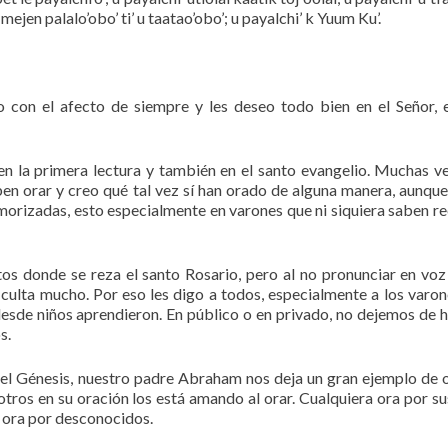
le mejen palalo’obo’ ti’ u taatao’obo’; u payalchi’ k Yuum Ku’.
 con el afecto de siempre y les deseo todo bien en el Señor, 
en la primera lectura y también en el santo evangelio. Muchas v
en orar y creo qué tal vez sí han orado de alguna manera, aunque
rizadas, esto especialmente en varones que ni siquiera saben rec
 donde se reza el santo Rosario, pero al no pronunciar en voz 
ificulta mucho. Por eso les digo a todos, especialmente a los varon
desde niños aprendieron. En público o en privado, no dejemos de h
s.
 del Génesis, nuestro padre Abraham nos deja un gran ejemplo de 
 otros en su oración los está amando al orar. Cualquiera ora por su
a ora por desconocidos.