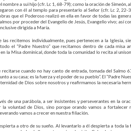
 nombre a sui hijo (cfr. Lc 1, 68-79); como la oración de Simeón, a
garon con él al templo para presentarlo al Señor (cfr. Lc 2, 22-32
obras que el Poderoso realizó en ella en favor de todas las gener
s salmos por proceder del Evangelio de Jesús, Evangelio vivo; así c
nclusive dirigida a María.
 las recitemos individualmente, pues pertenecen a la Iglesia, si
e todo el “Padre Nuestro” que recitamos dentro de cada misa a
n la Misa dominical, donde toda la comunidad lo recita al uníson
e recitarse cuando no hay canto de entrada, tomada del Salmo 67
junto a su casa; es la fuerza y el poder de su pueblo”. El “Padre Nue
paternidad de Dios sobre nosotros y reafirmamos la necesaria he
avés de una parábola, a ser insistentes y perseverantes en la orac
r la voluntad de Dios, sino porque orando vamos a fortalecer 
everando vamos a crecer en nuestra filiación.
pierta a otro de su sueño. Al levantarlo a él despierta a toda la f