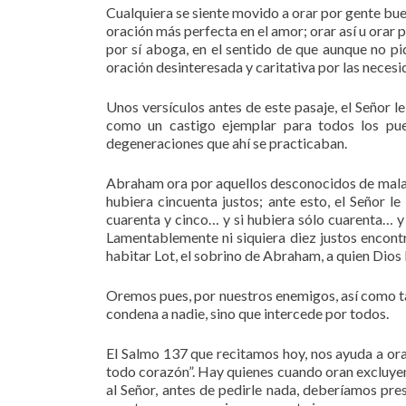
Cualquiera se siente movido a orar por gente buen
oración más perfecta en el amor; orar así u orar
por sí aboga, en el sentido de que aunque no p
oración desinteresada y caritativa por las necesi
Unos versículos antes de este pasaje, el Señor 
como un castigo ejemplar para todos los pue
degeneraciones que ahí se practicaban.
Abraham ora por aquellos desconocidos de mala f
hubiera cincuenta justos; ante esto, el Señor l
cuarenta y cinco… y si hubiera sólo cuarenta… y 
Lamentablemente ni siquiera diez justos encont
habitar Lot, el sobrino de Abraham, a quien Dios l
Oremos pues, por nuestros enemigos, así como ta
condena a nadie, sino que intercede por todos.
El Salmo 137 que recitamos hoy, nos ayuda a orar
todo corazón”. Hay quienes cuando oran excluyen
al Señor, antes de pedirle nada, deberíamos pr