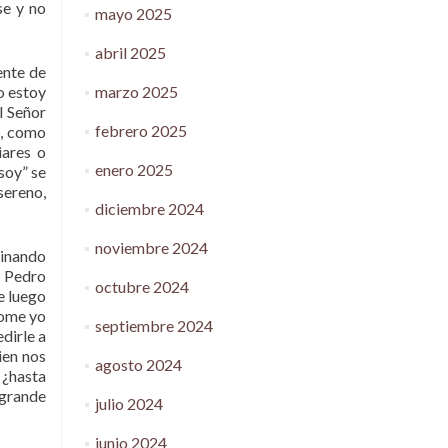
se y no
mayo 2025
abril 2025
ente de
o estoy
marzo 2025
l Señor
febrero 2025
e, como
iares o
enero 2025
soy” se
sereno,
diciembre 2024
noviembre 2024
minando
o Pedro
octubre 2024
de luego
dome yo
septiembre 2024
dirle a
ien nos
agosto 2024
 ¿hasta
 grande
julio 2024
junio 2024