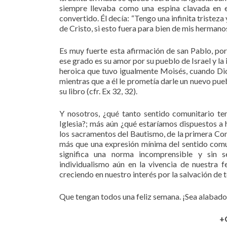
siempre llevaba como una espina clavada en el
convertido. Él decía: “Tengo una infinita triste
de Cristo, si esto fuera para bien de mis hermanos,
Es muy fuerte esta afirmación de san Pablo, por
ese grado es su amor por su pueblo de Israel y la 
heroica que tuvo igualmente Moisés, cuando Dio
mientras que a él le prometía darle un nuevo pue
su libro (cfr. Ex 32, 32).
Y nosotros, ¿qué tanto sentido comunitario te
Iglesia?; más aún ¿qué estaríamos dispuestos a
los sacramentos del Bautismo, de la primera Co
más que una expresión mínima del sentido comun
significa una norma incomprensible y sin 
individualismo aún en la vivencia de nuestra 
creciendo en nuestro interés por la salvación de 
Que tengan todos una feliz semana. ¡Sea alabado
+