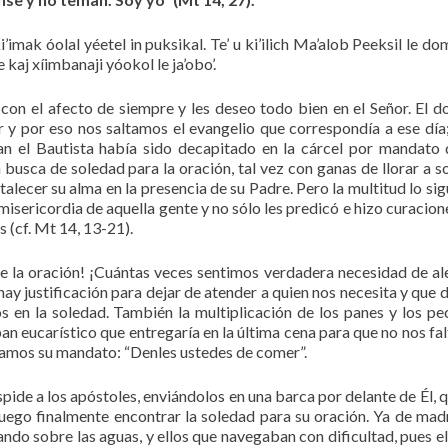
 ki’imak óolal yéetel in puksikal. Te’ u ki’ilich Ma’alob Peeksil le d
e kaj xíimbanaji yóokol le ja’obo’.
on el afecto de siempre y les deseo todo bien en el Señor. El 
 y por eso nos saltamos el evangelio que correspondía a ese día;
an el Bautista había sido decapitado en la cárcel por mandato 
busca de soledad para la oración, tal vez con ganas de llorar a so
talecer su alma en la presencia de su Padre. Pero la multitud lo sig
misericordia de aquella gente y no sólo les predicó e hizo curacione
s (cf. Mt 14, 13-21).
 la oración! ¡Cuántas veces sentimos verdadera necesidad de al
ay justificación para dejar de atender a quien nos necesita y que 
en la soledad. También la multiplicación de los panes y los pe
an eucarístico que entregaría en la última cena para que no nos fal
éramos su mandato: “Denles ustedes de comer”.
pide a los apóstoles, enviándolos en una barca por delante de Él, q
luego finalmente encontrar la soledad para su oración. Ya de ma
ando sobre las aguas, y ellos que navegaban con dificultad, pues el