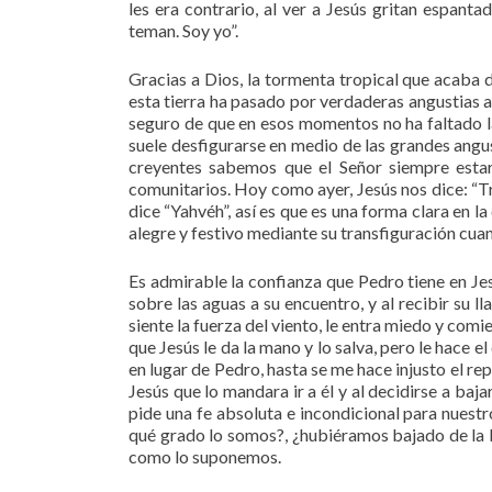
les era contrario, al ver a Jesús gritan espant
teman. Soy yo”.
Gracias a Dios, la tormenta tropical que acaba d
esta tierra ha pasado por verdaderas angustias a
seguro de que en esos momentos no ha faltado la
suele desfigurarse en medio de las grandes angus
creyentes sabemos que el Señor siempre estar
comunitarios. Hoy como ayer, Jesús nos dice: “T
dice “Yahvéh”, así es que es una forma clara en l
alegre y festivo mediante su transfiguración cua
Es admirable la confianza que Pedro tiene en Jes
sobre las aguas a su encuentro, y al recibir su
siente la fuerza del viento, le entra miedo y comi
que Jesús le da la mano y lo salva, pero le hace
en lugar de Pedro, hasta se me hace injusto el r
Jesús que lo mandara ir a él y al decidirse a baj
pide una fe absoluta e incondicional para nuest
qué grado lo somos?, ¿hubiéramos bajado de la ba
como lo suponemos.