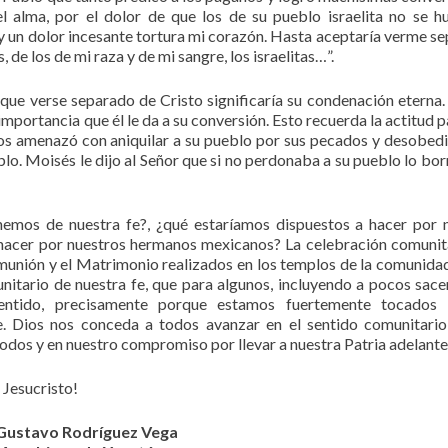
 alma, por el dolor de que los de su pueblo israelita no se h
za y un dolor incesante tortura mi corazón. Hasta aceptaría verme s
 de los de mi raza y de mi sangre, los israelitas…”.
que verse separado de Cristo significaría su condenación eterna.
importancia que él le da a su conversión. Esto recuerda la actitud p
s amenazó con aniquilar a su pueblo por sus pecados y desobedi
blo. Moisés le dijo al Señor que si no perdonaba a su pueblo lo bor
nemos de nuestra fe?, ¿qué estaríamos dispuestos a hacer por 
 hacer por nuestros hermanos mexicanos? La celebración comunit
munión y el Matrimonio realizados en los templos de la comunidad
itario de nuestra fe, que para algunos, incluyendo a pocos sace
sentido, precisamente porque estamos fuertemente tocados 
fe. Dios nos conceda a todos avanzar en el sentido comunitario
todos y en nuestro compromiso por llevar a nuestra Patria adelante
 Jesucristo!
Gustavo Rodríguez Vega