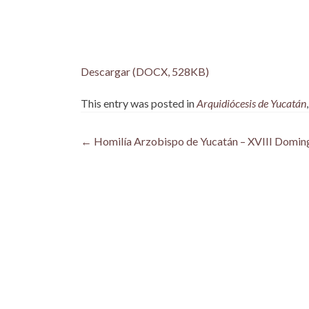
Descargar (DOCX, 528KB)
This entry was posted in
Arquidiócesis de Yucatán
Post
←
Homilía Arzobispo de Yucatán – XVIII Domingo 
navigation