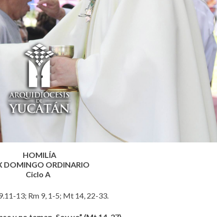
HOMILÍA
X DOMINGO ORDINARIO
Ciclo A
 9.11-13; Rm 9, 1-5; Mt 14, 22-33.
nse y no teman. Soy yo” (Mt 14, 27).