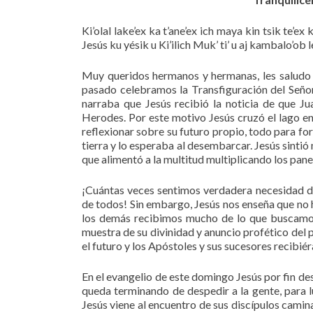
Ki’olal lake’ex ka t’ane’ex ich maya kin tsik te’ex
Jesús ku yésik u Ki’ilich Muk’ ti’ u aj kambalo’ob l
Muy queridos hermanos y hermanas, les saludo c
pasado celebramos la Transfiguración del Señor
narraba que Jesús recibió la noticia de que Ju
Herodes. Por este motivo Jesús cruzó el lago en 
reflexionar sobre su futuro propio, todo para for
tierra y lo esperaba al desembarcar. Jesús sintió 
que alimentó a la multitud multiplicando los pane
¡Cuántas veces sentimos verdadera necesidad de
de todos! Sin embargo, Jesús nos enseña que no h
los demás recibimos mucho de lo que buscamos 
muestra de su divinidad y anuncio profético del p
el futuro y los Apóstoles y sus sucesores recibi
En el evangelio de este domingo Jesús por fin des
queda terminando de despedir a la gente, para 
Jesús viene al encuentro de sus discípulos camin