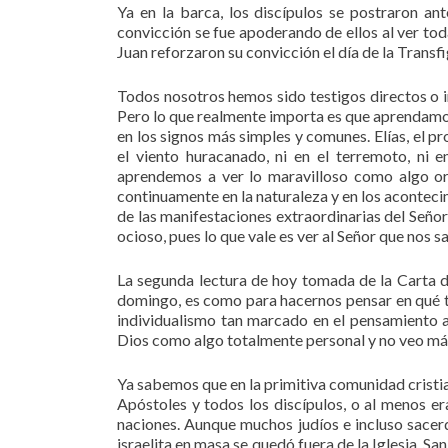
Ya en la barca, los discípulos se postraron an
convicción se fue apoderando de ellos al ver tod
Juan reforzaron su convicción el día de la Transf
Todos nosotros hemos sido testigos directos o i
Pero lo que realmente importa es que aprendamos 
en los signos más simples y comunes. Elías, el pr
el viento huracanado, ni en el terremoto, ni 
aprendemos a ver lo maravilloso como algo ord
continuamente en la naturaleza y en los aconteci
de las manifestaciones extraordinarias del Señor
ocioso, pues lo que vale es ver al Señor que nos 
La segunda lectura de hoy tomada de la Carta
domingo, es como para hacernos pensar en qué t
individualismo tan marcado en el pensamiento a
Dios como algo totalmente personal y no veo más
Ya sabemos que en la primitiva comunidad cristia
Apóstoles y todos los discípulos, o al menos era
naciones. Aunque muchos judíos e incluso sacerd
israelita en masa se quedó fuera de la Iglesia. 