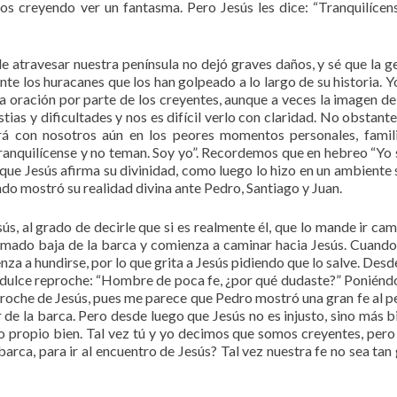
ados creyendo ver un fantasma. Pero Jesús les dice: “Tranquilícen
e atravesar nuestra península no dejó graves daños, y sé que la g
nte los huracanes que los han golpeado a lo largo de su historia. Y
 oración por parte de los creyentes, aunque a veces la imagen de
tias y dificultades y nos es difícil verlo con claridad. No obstant
á con nosotros aún en los peores momentos personales, famil
ranquilícense y no teman. Soy yo”. Recordemos que en hebreo “Yo 
a que Jesús afirma su divinidad, como luego lo hizo en un ambiente 
ndo mostró su realidad divina ante Pedro, Santiago y Juan.
ús, al grado de decirle que si es realmente él, que lo mande ir ca
 llamado baja de la barca y comienza a caminar hacia Jesús. Cuand
enza a hundirse, por lo que grita a Jesús pidiendo que lo salve. Des
 el dulce reproche: “Hombre de poca fe, ¿por qué dudaste?” Ponién
eproche de Jesús, pues me parece que Pedro mostró una gran fe al pe
ar de la barca. Pero desde luego que Jesús no es injusto, sino más b
ro propio bien. Tal vez tú y yo decimos que somos creyentes, pero
rca, para ir al encuentro de Jesús? Tal vez nuestra fe no sea tan