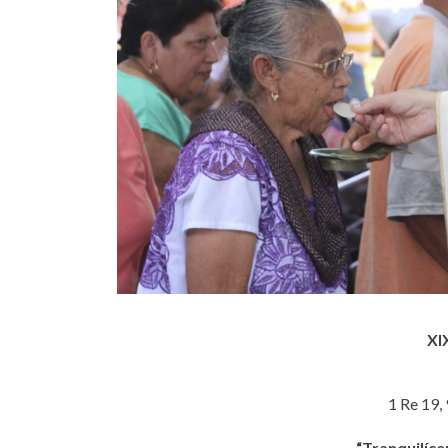
XI
1 Re 19,
“Tranquilíce