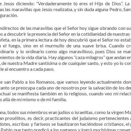
te Jesús diciendo: “Verdaderamente tú eres el Hijo de Dios”. L
as las maravillas que Jesús realizaba, y sin duda alguna Pedro, San
iguración.
ndirectos de las maravillas que el Señor hoy sigue obrando con su
a descubrir la presencia del Señor en la cotidianidad de nuestras 
ofeta, en la primera lectura de hoy descubrió que el Señor no estab
en el fuego, sino en el murmullo de una suave brisa. Cuando c
inario y lo ordinario como algo maravilloso, pues Dios se man
mientos de la vida diaria. Hay algunos “caza milagros” que andan e
, de nuestra Madre santísima o de cualquier santo, y esto yo lo co
sale al encuentro a cada paso.
 de san Pablo a los Romanos, que vamos leyendo actualmente do
anto se preocupa cada uno de nosotros por la salvación de los de
ctual se manifiesta también en lo religioso, cuando veo mi relac
 allá de mí mismo o de mi familia.
na, todos sus miembros eran judíos o israelitas, como la virgen Mar
n prosélitos, es decir, practicantes del judaísmo pertenecientes 
otes, escribas y fariseos se bautizaron haciéndose cristianos, el
San Pablo que tanto predicó a los paganos y logró muchísimas conver