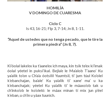
HOMILÍA
V DOMINGO DE CUARESMA
Ciclo C
Is 43, 16-21; Flp 3, 7-14; Jn 8, 1-11.
“Aquel de ustedes que no tenga pecado, que le tire la
primera piedra” (Jn 8, 7).
Ki’óolal lake’ex ka t’aane’ex ich maya, kin tsik te’ex ki’imak
óolal yéetel in puksi’ikal. Bejla’e le Ma’alob T’aano’ Ku
ya’alik to’on u Ch’a’a óotsilil Yuumtsil, ti’ jum túul Ko’olel
k’ebanchajan, ba’ale’ Ku ya’alik ti’ xane’ ma’ u ka
k’ebanchajak; yéetel Ku ya’alik ti’ le máaxo’ob tak u
ch’inko’ob le ko’oleló: le máax minan tí mix jun p’éel
k’eban, u ch’in u yáax tuunich.