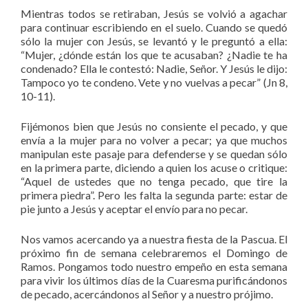
Mientras todos se retiraban, Jesús se volvió a agachar
para continuar escribiendo en el suelo. Cuando se quedó
sólo la mujer con Jesús, se levantó y le preguntó a ella:
“Mujer, ¿dónde están los que te acusaban? ¿Nadie te ha
condenado? Ella le contestó: Nadie, Señor. Y Jesús le dijo:
Tampoco yo te condeno. Vete y no vuelvas a pecar” (Jn 8,
10-11).
Fijémonos bien que Jesús no consiente el pecado, y que
envía a la mujer para no volver a pecar; ya que muchos
manipulan este pasaje para defenderse y se quedan sólo
en la primera parte, diciendo a quien los acuse o critique:
“Aquel de ustedes que no tenga pecado, que tire la
primera piedra”. Pero les falta la segunda parte: estar de
pie junto a Jesús y aceptar el envío para no pecar.
Nos vamos acercando ya a nuestra fiesta de la Pascua. El
próximo fin de semana celebraremos el Domingo de
Ramos. Pongamos todo nuestro empeño en esta semana
para vivir los últimos días de la Cuaresma purificándonos
de pecado, acercándonos al Señor y a nuestro prójimo.