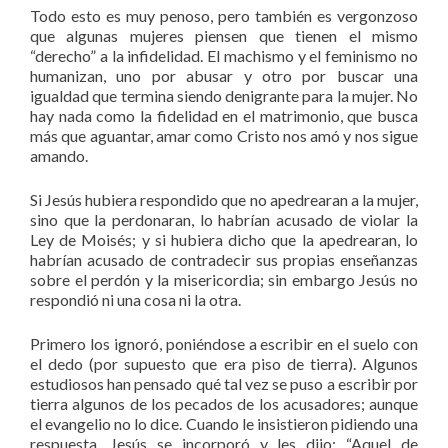
Todo esto es muy penoso, pero también es vergonzoso
que algunas mujeres piensen que tienen el mismo
“derecho” a la infidelidad. El machismo y el feminismo no
humanizan, uno por abusar y otro por buscar una
igualdad que termina siendo denigrante para la mujer. No
hay nada como la fidelidad en el matrimonio, que busca
más que aguantar, amar como Cristo nos amó y nos sigue
amando.
Si Jesús hubiera respondido que no apedrearan a la mujer,
sino que la perdonaran, lo habrían acusado de violar la
Ley de Moisés; y si hubiera dicho que la apedrearan, lo
habrían acusado de contradecir sus propias enseñanzas
sobre el perdón y la misericordia; sin embargo Jesús no
respondió ni una cosa ni la otra.
Primero los ignoró, poniéndose a escribir en el suelo con
el dedo (por supuesto que era piso de tierra). Algunos
estudiosos han pensado qué tal vez se puso a escribir por
tierra algunos de los pecados de los acusadores; aunque
el evangelio no lo dice. Cuando le insistieron pidiendo una
respuesta, Jesús se incorporó y les dijo: “Aquel de