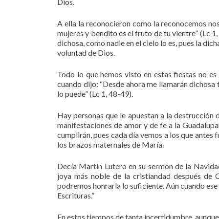
Dios.
A ella la reconocieron como la reconocemos noso
mujeres y bendito es el fruto de tu vientre” (Lc 1
dichosa, como nadie en el cielo lo es, pues la dic
voluntad de Dios.
Todo lo que hemos visto en estas fiestas no es
cuando dijo: “Desde ahora me llamarán dichosa 
lo puede” (Lc 1, 48-49).
Hay personas que le apuestan a la destrucción de
manifestaciones de amor y de fe a la Guadalupan
cumplirán, pues cada día vemos a los que antes f
los brazos maternales de María.
Decía Martín Lutero en su sermón de la Navidad
joya más noble de la cristiandad después de Cr
podremos honrarla lo suficiente. Aún cuando ese 
Escrituras.”
En estos tiempos de tanta incertidumbre, aunq