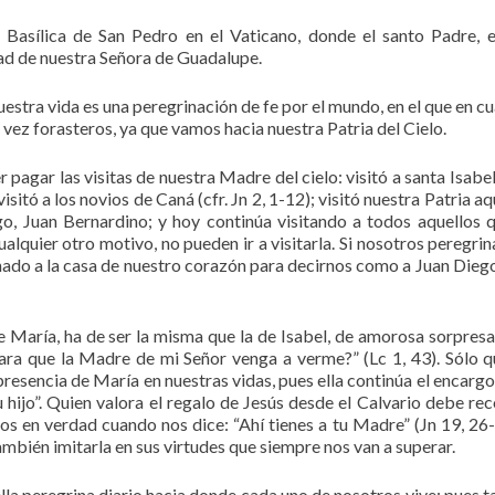
 Basílica de San Pedro en el Vaticano, donde el santo Padre, 
idad de nuestra Señora de Guadalupe.
tra vida es una peregrinación de fe por el mundo, en el que en cu
a vez forasteros, ya que vamos hacia nuestra Patria del Cielo.
 pagar las visitas de nuestra Madre del cielo: visitó a santa Isabe
visitó a los novios de Caná (cfr. Jn 2, 1-12); visitó nuestra Patria a
ego, Juan Bernardino; y hoy continúa visitando a todos aquellos 
alquier otro motivo, no pueden ir a visitarla. Si nosotros peregri
inado a la casa de nuestro corazón para decirnos como a Juan Dieg
de María, ha de ser la misma que la de Isabel, de amorosa sorpres
ara que la Madre de mi Señor venga a verme?” (Lc 1, 43). Sólo q
presencia de María en nuestras vidas, pues ella continúa el encargo
tu hijo”. Quien valora el regalo de Jesús desde el Calvario debe re
os en verdad cuando nos dice: “Ahí tienes a tu Madre” (Jn 19, 26-
también imitarla en sus virtudes que siempre nos van a superar.
lla peregrina diario hacia donde cada uno de nosotros vive; pues 