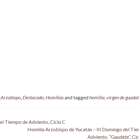
,
Arzobispo
,
Destacado
,
Homilías
and tagged
homilia
,
virgen de guada
el Tiempo de Adviento, Ciclo C
Homilía Arzobispo de Yucatán – III Domingo del Ti
Adviento, “Gaudete”, Ci