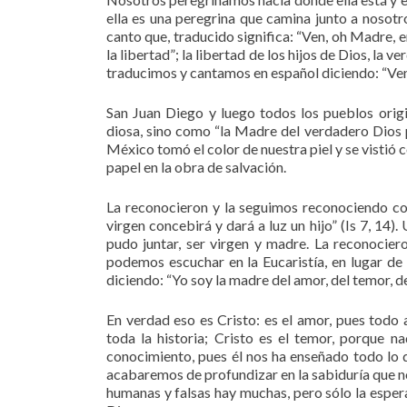
ella es una peregrina que camina junto a nosotro
canto que, traducido significa: “Ven, oh Madre, 
la libertad”; la libertad de los hijos de Dios, la
traducimos y cantamos en español diciendo: “Ven 
San Juan Diego y luego todos los pueblos ori
diosa, sino como “la Madre del verdadero Dios p
México tomó el color de nuestra piel y se vistió
papel en la obra de salvación.
La reconocieron y la seguimos reconociendo com
virgen concebirá y dará a luz un hijo” (Is 7, 14)
pudo juntar, ser virgen y madre. La reconocier
podemos escuchar en la Eucaristía, en lugar de l
diciendo: “Yo soy la madre del amor, del temor, d
En verdad eso es Cristo: es el amor, pues todo
toda la historia; Cristo es el temor, porque n
conocimiento, pues él nos ha enseñado todo lo 
acabaremos de profundizar en la sabiduría que no
humanas y falsas hay muchas, pero sólo la espera