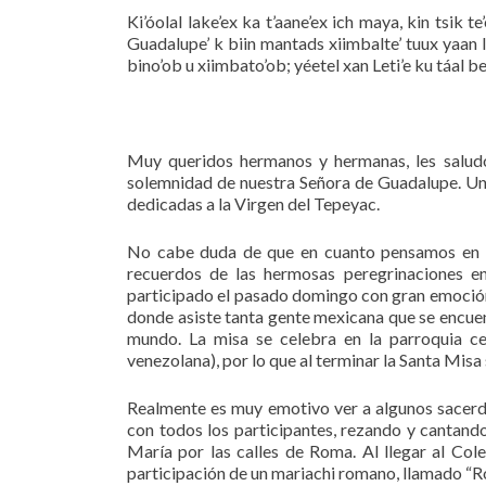
Ki’óolal lake’ex ka t’aane’ex ich maya, kin tsik te
Guadalupe’ k biin mantads xiimbalte’ tuux yaan leti
bino’ob u xiimbato’ob; yéetel xan Leti’e ku táal be
Muy queridos hermanos y hermanas, les saludo
solemnidad de nuestra Señora de Guadalupe. Un sa
dedicadas a la Virgen del Tepeyac.
No cabe duda de que en cuanto pensamos en es
recuerdos de las hermosas peregrinaciones 
participado el pasado domingo con gran emoción,
donde asiste tanta gente mexicana que se encuen
mundo. La misa se celebra en la parroquia c
venezolana), por lo que al terminar la Santa Misa 
Realmente es muy emotivo ver a algunos sacer
con todos los participantes, rezando y cantand
María por las calles de Roma. Al llegar al Col
participación de un mariachi romano, llamado “R