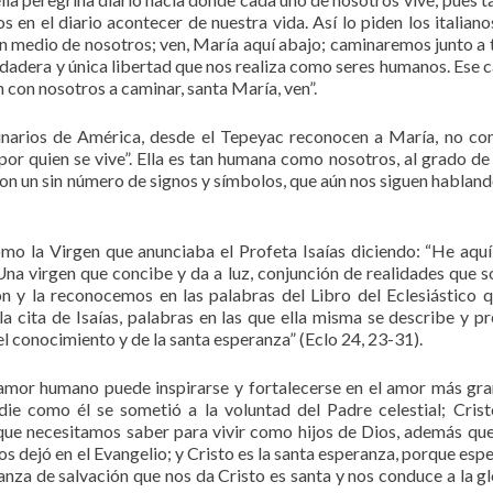
s en el diario acontecer de nuestra vida. Así lo piden los italiano
en medio de nosotros; ven, María aquí abajo; caminaremos junto a t
 verdadera y única libertad que nos realiza como seres humanos. Ese 
con nosotros a caminar, santa María, ven”.
ginarios de América, desde el Tepeyac reconocen a María, no c
or quien se vive”. Ella es tan humana como nosotros, al grado de
 con un sin número de signos y símbolos, que aún nos siguen habland
o la Virgen que anunciaba el Profeta Isaías diciendo: “He aquí
. Una virgen que concibe y da a luz, conjunción de realidades que só
on y la reconocemos en las palabras del Libro del Eclesiástico 
a cita de Isaías, palabras en las que ella misma se describe y pr
el conocimiento y de la santa esperanza” (Eclo 24, 23-31).
 amor humano puede inspirarse y fortalecerse en el amor más gr
adie como él se sometió a la voluntad del Padre celestial; Crist
que necesitamos saber para vivir como hijos de Dios, además qu
s dejó en el Evangelio; y Cristo es la santa esperanza, porque esp
nza de salvación que nos da Cristo es santa y nos conduce a la gl