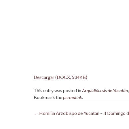
Descargar (DOCX, 534KB)
This entry was posted in
Arquidiócesis de Yucatán
Bookmark the
permalink
.
Post
←
Homilía Arzobispo de Yucatán – II Domingo d
navigation