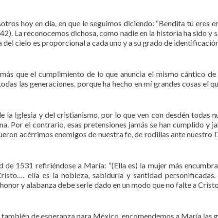
tros hoy en día, en que le seguimos diciendo: “Bendita tú eres en
, 42). La reconocemos dichosa, como nadie en la historia ha sido y s
ha del cielo es proporcional a cada uno y a su grado de identificació
 más que el cumplimiento de lo que anuncia el mismo cántico de
todas las generaciones, porque ha hecho en mí grandes cosas el q
 la Iglesia y del cristianismo, por lo que ven con desdén todas n
a. Por el contrario, esas pretensiones jamás se han cumplido y j
ueron acérrimos enemigos de nuestra fe, de rodillas ante nuestro D
 de 1531 refiriéndose a María: “(Ella es) la mujer más encumbra
isto…. ella es la nobleza, sabiduría y santidad personificadas
honor y alabanza debe serle dado en un modo que no falte a Cristo 
ue también de esperanza para México, encomendemos a María las 