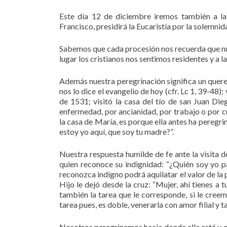
Este día 12 de diciembre iremos también a la
Francisco, presidirá la Eucaristía por la solemn
Sabemos que cada procesión nos recuerda que nues
lugar los cristianos nos sentimos residentes y a l
Además nuestra peregrinación significa un querer
nos lo dice el evangelio de hoy (cfr. Lc 1, 39-48); 
de 1531; visitó la casa del tío de san Juan Di
enfermedad, por ancianidad, por trabajo o por cu
la casa de María, es porque ella antes ha peregr
estoy yo aquí, que soy tu madre?”.
Nuestra respuesta humilde de fe ante la visita 
quien reconoce su indignidad: “¿Quién soy yo p
reconozca indigno podrá aquilatar el valor de la 
Hijo le dejó desde la cruz: “Mujer, ahí tienes a 
también la tarea que le corresponde, si le creem
tarea pues, es doble, venerarla con amor filial y 
Nosotros peregrinamos hacia donde ella está y e