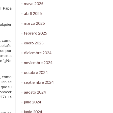
mayo 2025
el Papa
abril 2025
marzo 2025
alquier
febrero 2025
l, como
enero 2025
quel año
que por
diciembre 2024
namos a
o: “¿No
noviembre 2024
octubre 2024
a, como
uien se
septiembre 2024
 que su
conocer
agosto 2024
27). La
julio 2024
junio 2024
también