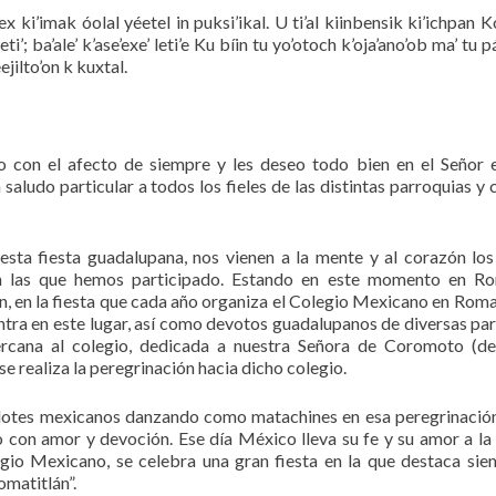
’ex ki’imak óolal yéetel in puksi’ikal. U ti’al kiinbensik ki’ichpan K
’; ba’ale’ k’ase’exe’ leti’e Ku bíin tu yo’otoch k’oja’ano’ob ma’ tu p
ejilto’on k kuxtal.
 con el afecto de siempre y les deseo todo bien en el Señor 
ludo particular a todos los fieles de las distintas parroquias y c
ta fiesta guadalupana, nos vienen a la mente y al corazón los
en las que hemos participado. Estando en este momento en Ro
 en la fiesta que cada año organiza el Colegio Mexicano en Roma, 
tra en este lugar, así como devotos guadalupanos de diversas par
ercana al colegio, dedicada a nuestra Señora de Coromoto (d
se realiza la peregrinación hacia dicho colegio.
dotes mexicanos danzando como matachines en esa peregrinación
o con amor y devoción. Ese día México lleva su fe y su amor a la
egio Mexicano, se celebra una gran fiesta en la que destaca sie
omatitlán”.