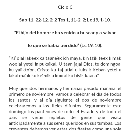
Ciclo C
Sab 11, 22-12, 2; 2 Tes 1, 11-2, 2; Lc 19, 1-10.
“El hijo del hombre ha venido a buscar y a salvar
lo que se había perdido” (Lc 19, 10).
“Ki’ olal lake’ex ka ta’ane’ex ich maya, kin tzik te’ex kimak
woolal yetel in puksikal. U ta’an jajal Dios, te domingoa,
ku yalikto’on, Cristo ku taj utial u luksik k’eban yetel u
lakal ma’ak ku ke’exik u kuxtal ku bisik ka’ana’.”
Muy queridos hermanos y hermanas pasado mañana, el
primero de noviembre, vamos a celebrar el día de todos
los santos, y al día siguiente el dos de noviembre
celebraremos a los fieles difuntos. Seguramente este
domingo los panteones de todo el Estado y de todo el
país se verán repletos de gente que visita
anticipadamente a sus seres queridos en sus tumbas. Los
creyentes debemos ver estas dos fiestas como una sola