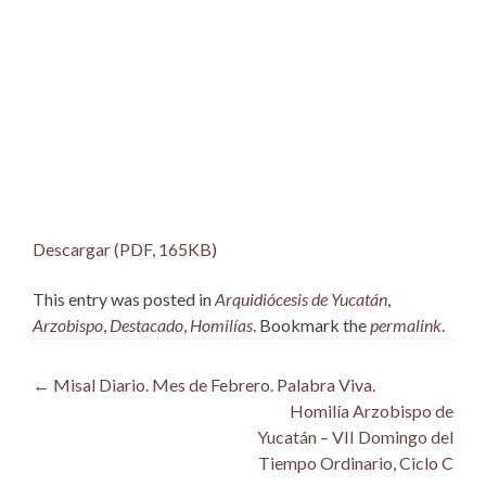
Descargar (PDF, 165KB)
This entry was posted in
Arquidiócesis de Yucatán
,
Arzobispo
,
Destacado
,
Homilías
. Bookmark the
permalink
.
Post
←
Misal Diario. Mes de Febrero. Palabra Viva.
Homilía Arzobispo de
navigation
Yucatán – VII Domingo del
Tiempo Ordinario, Ciclo C