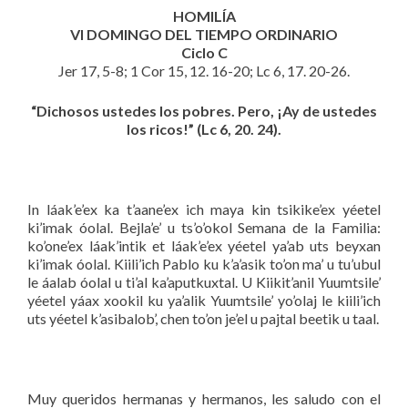
HOMILÍA
VI DOMINGO DEL TIEMPO ORDINARIO
Ciclo C
Jer 17, 5-8; 1 Cor 15, 12. 16-20; Lc 6, 17. 20-26.
“Dichosos ustedes los pobres. Pero, ¡Ay de ustedes
los ricos!” (Lc 6, 20. 24).
In láak’e’ex ka t’aane’ex ich maya kin tsikike’ex yéetel
ki’imak óolal. Bejla’e’ u ts’o’okol Semana de la Familia:
ko’one’ex láak’intik et láak’e’ex yéetel ya’ab uts beyxan
ki’imak óolal. Kiili’ich Pablo ku k’a’asik to’on ma’ u tu’ubul
le áalab óolal u ti’al ka’aputkuxtal. U Kiikit’anil Yuumtsile’
yéetel yáax xookil ku ya’alik Yuumtsile’ yo’olaj le kiili’ich
uts yéetel k’asibalob’, chen to’on je’el u pajtal beetik u taal.
Muy queridos hermanas y hermanos, les saludo con el