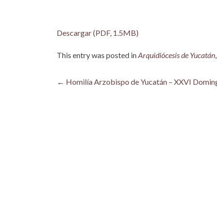
Descargar (PDF, 1.5MB)
This entry was posted in
Arquidiócesis de Yucatán
Post
←
Homilía Arzobispo de Yucatán – XXVI Doming
navigation