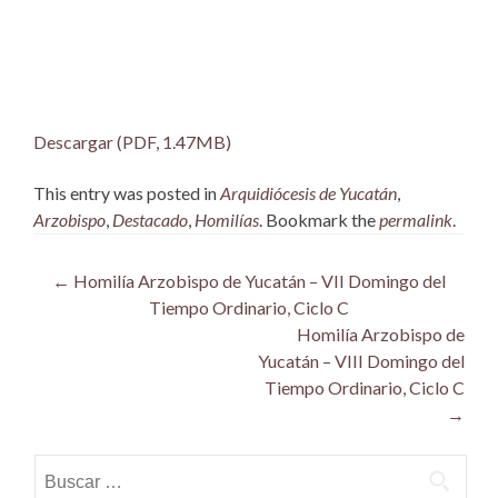
Descargar (PDF, 1.47MB)
This entry was posted in
Arquidiócesis de Yucatán
,
Arzobispo
,
Destacado
,
Homilías
. Bookmark the
permalink
.
Post
←
Homilía Arzobispo de Yucatán – VII Domingo del
Tiempo Ordinario, Ciclo C
navigation
Homilía Arzobispo de
Yucatán – VIII Domingo del
Tiempo Ordinario, Ciclo C
→
Buscar: