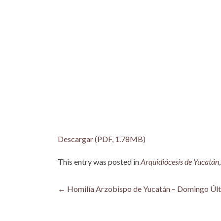
Descargar (PDF, 1.78MB)
This entry was posted in
Arquidiócesis de Yucatán
Post
←
Homilía Arzobispo de Yucatán – Domingo Últi
navigation