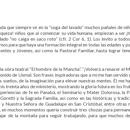
a que siempre ve en la “soga del lavado” muchos pañales de niñ
iqueza! niños que al comenzar su vida humana, empiezan a ser ¡h
do “no caiga en saco roto” (cfr. 2 Cor 6, 1). Los invito a todos
mos para que haya una formación integral en todas las edades y pa
entes y Jóvenes, así como la Pastoral Familiar, hasta lograr ten
e la obra teatral “El hombre de la Mancha”. “¡Volverá a renacer el 
sonido de Uxmal. Son frases inspiradoras que a mí me han servido
os sueños, de la imaginación para elevar nuestras mentes. Él me h
is treinta años de ministerio, mostrando la gloria futura en los fru
xperiencias de fe en Panabá, el Seminario y Mater Dolorosa, la P
Goretti y la Sagrada Familia, así como en las históricas y tradic
l y Nuestra Señora de Guadalupe en San Cristóbal, entre otras
o, en muchos momentos quería construir tres chozas para perman
ajar de la montaña para seguir trabajando, para que muchos d