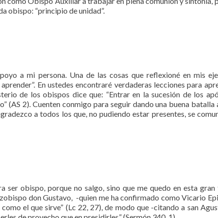
ión como Obispo Auxiliar a trabajar en plena comunión y sintonía, p
da obispo: “principio de unidad”.
poyo a mi persona. Una de las cosas que reflexioné en mis eje
a aprender”. En ustedes encontraré verdaderas lecciones para apr
terio de los obispos dice que: “Entrar en la sucesión de los apó
elio” (AS 2). Cuenten conmigo para seguir dando una buena batalla 
agradezco a todos los que, no pudiendo estar presentes, se comu
ra ser obispo, porque no salgo, sino que me quedo en esta gran 
arzobispo don Gustavo, -quien me ha confirmado como Vicario Ep
como el que sirve” (Lc 22, 27), de modo que -citando a san Agust
erles de provecho que en presidirles” (Sermón 340, 1).