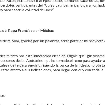
elaunzarán; hermanos en el Episcopado, hermanos sacerdotes, h
s sacerdotes participantes del “Curso Latinoamericano para Formad
oy para hacer la voluntad de Dios!”
e del Papa Francisco en México:
 de mi vida, gracias por sus palabras, serán parte de mi proyecto 
radecimiento por esta inmerecida elección. Dígale que -gustosame
 sucesores de los Apóstoles; que he tomado el remo para ayudar a
leza de fe para seguir dirigiendo la barca de la Iglesia, no obsta
tar atento a sus indicaciones, para llegar con él y con toda la I
ga: