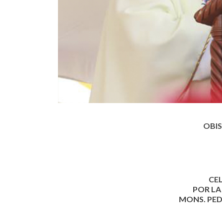
OBIS
CE
POR LA
MONS. PED