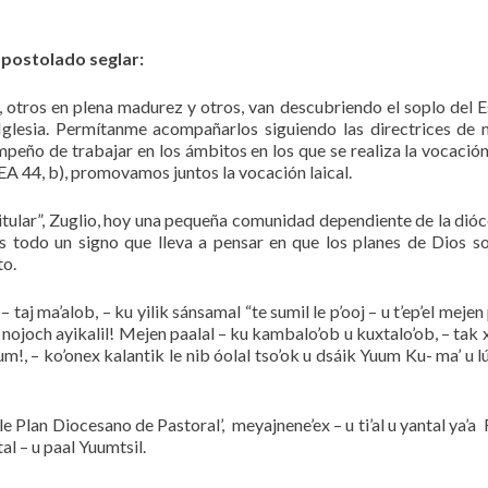
postolado seglar:
, otros en plena madurez y otros, van descubriendo el soplo del Es
Iglesia. Permítanme acompañarlos siguiendo las directrices de 
peño de trabajar en los ámbitos en los que se realiza la vocación
. EA 44, b), promovamos juntos la vocación laical.
itular”, Zuglio, hoy una pequeña comunidad dependiente de la dióc
 es todo un signo que lleva a pensar en que los planes de Dios s
to.
 – taj ma’alob, – ku yilik sánsamal “te sumil le p’ooj – u t’ep’el mejen
’éel nojoch ayikalil! Mejen paalal – ku kambalo’ob u kuxtalo’ob, – tak
, – ko’onex kalantik le nib óolal tso’ok u dsáik Yuum Ku- ma’ u lú
k le Plan Diocesano de Pastoral’, meyajnene’ex – u ti’al u yantal ya’a
tal – u paal Yuumtsil.