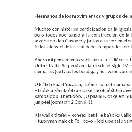
Hermanos de los movimientos y grupos del a
Muchos con histórica participación en la Iglesia
pero todos aportando a la construcción de la 
arzobispo don Gustavo y juntos a su vez en el em
fieles laicos, el de las realidades temporales (cfr
Ahora mi pensamiento vuela hasta mi “diócesis t
Udine, Italia. Su pervivencia desde el siglo IV
siempre. Que Dios los bendiga y nos vemos pron
U ki’ilich kaajil Yucatan,- to’one’- ju túul mamatsil
– tso’ok u k’amko’ob u yichkilil le okja’o’.! Jun p
kambalo’ob u betko’ob. ¡U paalal Kichkelem Yuum!
jun p’éel joom (cfr. 2 Cor. 6, 1).
Kin walik ti te’ex – kone’ex betik le ba’ax ku yali
– tuux yaan malo’ob Fe,- beyo – je’el u pajtal u yan