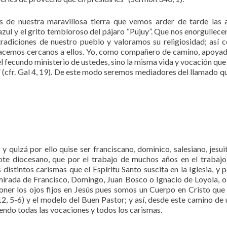
de nuestra maravillosa tierra que vemos arder de tarde las 
 azul y el grito tembloroso del pájaro “Pujuy”. Que nos enorgullec
adiciones de nuestro pueblo y valoramos su religiosidad; así 
 hacemos cercanos a ellos. Yo, como compañero de camino, apoyad
l fecundo ministerio de ustedes, sino la misma vida y vocación qu
” (cfr. Gal 4, 19). De este modo seremos mediadores del llamado q
 y quizá por ello quise ser franciscano, dominico, salesiano, jesuit
te diocesano, que por el trabajo de muchos años en el trabajo
istintos carismas que el Espíritu Santo suscita en la Iglesia, y p
mirada de Francisco, Domingo, Juan Bosco o Ignacio de Loyola, o
 poner los ojos fijos en Jesús pues somos un Cuerpo en Cristo qu
2, 5-6) y el modelo del Buen Pastor; y así, desde este camino de 
endo todas las vocaciones y todos los carismas.