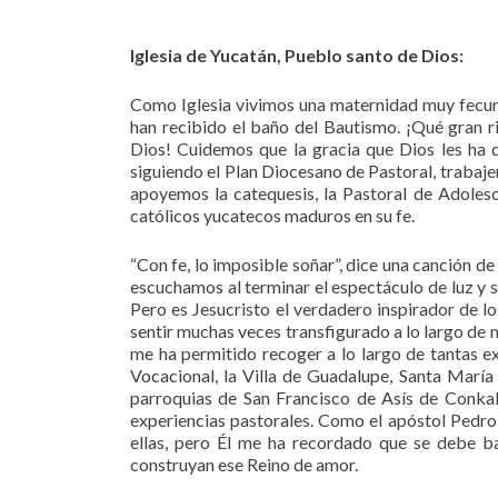
Iglesia de Yucatán, Pueblo santo de Dios:
Como Iglesia vivimos una maternidad muy fecund
han recibido el baño del Bautismo. ¡Qué gran r
Dios! Cuidemos que la gracia que Dios les ha da
siguiendo el Plan Diocesano de Pastoral, trabaje
apoyemos la catequesis, la Pastoral de Adolesc
católicos yucatecos maduros en su fe.
“Con fe, lo imposible soñar”, dice una canción d
escuchamos al terminar el espectáculo de luz y 
Pero es Jesucristo el verdadero inspirador de l
sentir muchas veces transfigurado a lo largo de m
me ha permitido recoger a lo largo de tantas e
Vocacional, la Villa de Guadalupe, Santa María 
parroquias de San Francisco de Asís de Conka
experiencias pastorales. Como el apóstol Pedr
ellas, pero Él me ha recordado que se debe b
construyan ese Reino de amor.