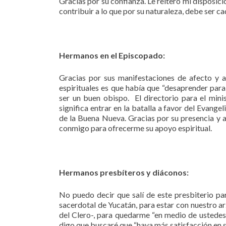
Gracias por su confianza. Le reitero mi disposic
contribuir a lo que por su naturaleza, debe ser ca
Hermanos en el Episcopado:
Gracias por sus manifestaciones de afecto y a
espirituales es que había que “desaprender par
ser un buen obispo. El directorio para el minis
significa entrar en la batalla a favor del Evang
de la Buena Nueva. Gracias por su presencia y 
conmigo para ofrecerme su apoyo espiritual.
Hermanos presbíteros y diáconos:
No puedo decir que salí de este presbiterio pa
sacerdotal de Yucatán, para estar con nuestro 
del Clero-, para quedarme “en medio de ustedes 
digo que buscaré que “haya más satisfacción en s