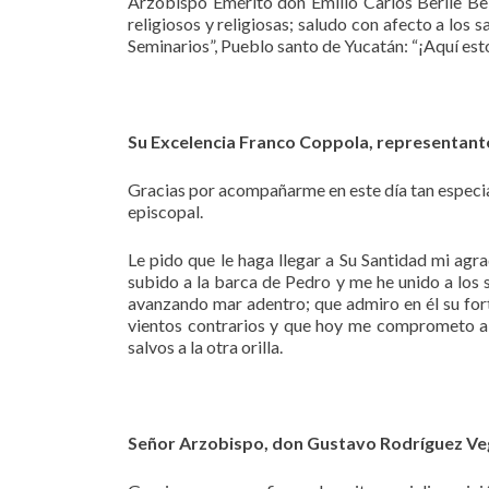
Arzobispo Emérito don Emilio Carlos Berlie B
religiosos y religiosas; saludo con afecto a lo
Seminarios”, Pueblo santo de Yucatán: “¡Aquí est
Su Excelencia Franco Coppola, representant
Gracias por acompañarme en este día tan especial
episcopal.
Le pido que le haga llegar a Su Santidad mi ag
subido a la barca de Pedro y me he unido a los
avanzando mar adentro; que admiro en él su forta
vientos contrarios y que hoy me comprometo a es
salvos a la otra orilla.
Señor Arzobispo, don Gustavo Rodríguez Ve