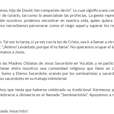
esús, hijo de David, ten compasión de mí”. Lo cual significa una co
 de curarlo, tal como lo anunciaban las profecías. La gente repre
ién nosotros podemos encontrar en nuestra vida, quien quiera 
eso necesitamos perseverar como el ciego aquel y superar los r
 Tal vez tu tarea, si ya ves con la luz de Cristo, sea ir a llamar a ot
s: “¡Ánimo! Levántate, porque él te llama”. No queramos ocupar el l
rmanos a Jesús.
 las Madres Oblatas de Jesús Sacerdote en Yucatán, y en partic
tener entre nosotros una comunidad religiosa que tiene un 
to Sumo y Eterno Sacerdote, orando por los seminaristas y sacerd
os sacerdotes en su trabajo ministerial.
hoy que tenía que haberse celebrado su tradicional Kermesse, 
elebrarse a distancia en el llamado “Seminiariotón”. Apoyemos a 
bado Jesucristo!