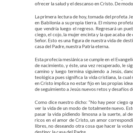
ofrecer la salud y el descanso en Cristo. De modo
La primera lectura de hoy, tomada del profeta Je
en Babilonia a su propia tierra. El mismo profet
que vendría luego el regreso. Regresará un pue
ciego, el cojo, la mujer encinta y la que acaba de
Señor. Esto es una figura de nuestra vida de dest
casa del Padre, nuestra Patria eterna.
Esta profecía mesiánica se cumple en el Evangelio
de nacimiento, y éste, una vez recuperado, le s
camino y luego termina siguiendo a Jesús, dando
teológica pues significa la vida cristiana, la cua
en Cristo implica no estar fijo en las propias i
de seguimiento a Jesús nuevos retos y desafíos de
Como dice nuestro dicho: “No hay peor ciego que 
ver la vida de un modo de totalmente nuevo. Es
pasar la vida pidiendo limosna a la suerte, al
ricos en el amor de Cristo, un amor correspond
libres, no deseando otra cosa que hacer la volu
destino: la casa del Padre.