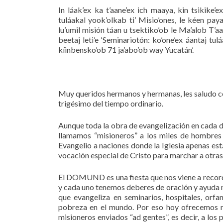
In láak’ex ka t’aane’ex ich maaya, kin tsikike’e
tuláakal yook’olkab ti’ Misio’ones, le kéen paya
lu’umil misión táan u tsektiko’ob le Ma’alob T’aan
beetaj leti’e ‘Seminariotón: ko’one’ex áantaj tul
kíinbensko’ob 71 ja’abo’ob way Yucatán’.
Muy queridos hermanos y hermanas, les saludo co
trigésimo del tiempo ordinario.
Aunque toda la obra de evangelización en cada di
llamamos “misioneros” a los miles de hombres y
Evangelio a naciones donde la Iglesia apenas es
vocación especial de Cristo para marchar a otras 
El DOMUND es una fiesta que nos viene a recordar
y cada uno tenemos deberes de oración y ayuda ma
que evangeliza en seminarios, hospitales, orfan
pobreza en el mundo. Por eso hoy ofrecemos nue
misioneros enviados “ad gentes”, es decir, a los