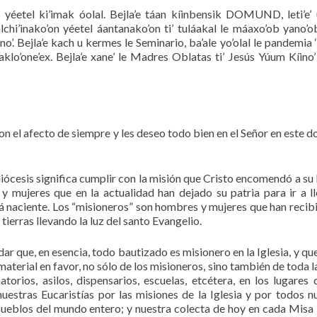
x yéetel ki’imak óolal. Bejla’e táan kíinbensik DOMUND, leti’e’ u
lchi’inako’on yéetel áantanako’on ti’ tuláakal le máaxo’ob yano’ob
o’. Bejla’e kach u kermes le Seminario, ba’ale yo’olal le pandemia ‘
áaklo’one’ex. Bejla’e xane’ le Madres Oblatas ti’ Jesús Yúum Kíino’
n el afecto de siempre y les deseo todo bien en el Señor en este 
ócesis significa cumplir con la misión que Cristo encomendó a su I
 mujeres que en la actualidad han dejado su patria para ir a ll
tá naciente. Los “misioneros” son hombres y mujeres que han recib
tierras llevando la luz del santo Evangelio.
 que, en esencia, todo bautizado es misionero en la Iglesia, y qu
terial en favor, no sólo de los misioneros, sino también de toda l
atorios, asilos, dispensarios, escuelas, etcétera, en los lugares
stras Eucaristías por las misiones de la Iglesia y por todos n
 pueblos del mundo entero; y nuestra colecta de hoy en cada Misa 