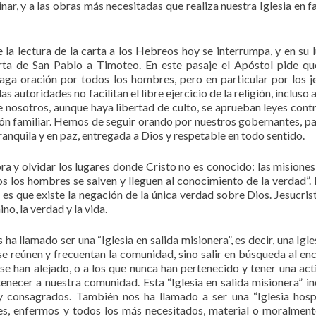
r, y a las obras más necesitadas que realiza nuestra Iglesia en f
la lectura de la carta a los Hebreos hoy se interrumpa, y en su l
rta de San Pablo a Timoteo. En este pasaje el Apóstol pide qu
aga oración por todos los hombres, pero en particular por los j
autoridades no facilitan el libre ejercicio de la religión, incluso 
e nosotros, aunque haya libertad de culto, se aprueban leyes contr
tución familiar. Hemos de seguir orando por nuestros gobernantes, pa
anquila y en paz, entregada a Dios y respetable en todo sentido.
 y olvidar los lugares donde Cristo no es conocido: las misione
os los hombres se salven y lleguen al conocimiento de la verdad”.
es que existe la negación de la única verdad sobre Dios. Jesucrist
o, la verdad y la vida.
ha llamado ser una “Iglesia en salida misionera”, es decir, una Igle
se reúnen y frecuentan la comunidad, sino salir en búsqueda al en
 se han alejado, o a los que nunca han pertenecido y tener una act
tenecer a nuestra comunidad. Esta “Iglesia en salida misionera” in
 y consagrados. También nos ha llamado a ser una “Iglesia hosp
es, enfermos y todos los más necesitados, material o moralment