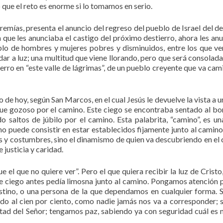
 que el reto es enorme si lo tomamos en serio.
remías, presenta el anuncio del regreso del pueblo de Israel del de
a que les anunciaba el castigo del próximo destierro, ahora les an
blo de hombres y mujeres pobres y disminuidos, entre los que ve
 dar a luz; una multitud que viene llorando, pero que será consolada
ierro en “este valle de lágrimas”, de un pueblo creyente que va cami
 de hoy, según San Marcos, en el cual Jesús le devuelve la vista a u
igue gozoso por el camino. Este ciego se encontraba sentado al bo
 saltos de júbilo por el camino. Esta palabrita, “camino”, es un
l no puede consistir en estar establecidos fijamente junto al camino
deas y costumbres, sino el dinamismo de quien va descubriendo en el
 justicia y caridad.
el que no quiere ver”. Pero el que quiera recibir la luz de Cristo
te ciego antes pedía limosna junto al camino. Pongamos atención 
 destino, o una persona de la que dependamos en cualquier forma.
ido al cien por ciento, como nadie jamás nos va a corresponder;
ntad del Señor; tengamos paz, sabiendo ya con seguridad cuál es 