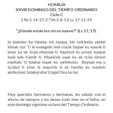
HOMILÍA
XXVIII DOMINGO DEL TIEMPO ORDINARIO
Ciclo C
2 Re 5, 14-17; 2 Tim 2, 8-13; Lc 17, 11-19.
“¿Dónde están los otros nueve?” (Lc 17, 17).
In la’ake’ex ka t’ane’ex ich maaya, kin tsikike’ex yeetel
kimak óol. Ti le evangelio kek u’uyik bejlae’ ku kansik ti
to’on ka ek ts’a’a nibóolal ti Yuumtsil tu yo’olal tulakal
ba’al kek k’amik ti. Ma’alo’ob xaan ka ek ts’a’a nibóol
mantats’ ti tulakal maak ku yantiko’on. Beyxan mu u
tu’ubul ti to’on le maxo’ob ti ek familia ku ma’alob
antiko’ono’, tulakal utse’ ti jajal Dios ku tal.
Muy queridos hermanos y hermanas, les saludo con el
afecto de siempre y les deseo todo bien en el Señor, en
este domingo vigésimo octavo del Tiempo Ordinario.