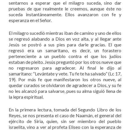
sentarnos a esperar que el milagro suceda, sino dar
pruebas de que realmente le creemos, aunque éste no
suceda instantáneamente. Ellos avanzaron con fe y
esperanza en el Señor.
El milagro sucedió mientras iban de camino y uno de ellos
se regresó alabando a Dios en voz alta, y al llegar ante
Jesús se postró a sus pies para darle gracias. El que
regresó era un samaritano, es decir, un forastero
perteneciente a un pueblo contra el que los judíos
estaban de pleito. Jesús preguntó por los otros nueve que
no regresaron para agradecer. Al final le dijo al
samaritano: “Levántate y vete. Tu fe te ha salvado” (Lc 17,
19). Por más fe que manifestaron los otros nueve, al
quedar curados se olvidaron de agradecer a Dios, y su fe
no les alcanzó para salvarse, pues su alma siguió llena de
la lepra espiritual.
En la primera lectura, tomada del Segundo Libro de los
Reyes, se nos presenta el caso de Naamán, el general del
ejército de Siria, quien, sin ser miembro del pueblo
israelita, vino a ver al profeta Eliseo con la esperanza de