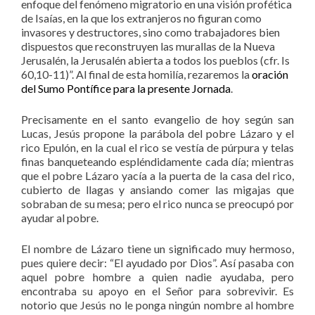
enfoque del fenómeno migratorio en una visión profética
de Isaías, en la que los extranjeros no figuran como
invasores y destructores, sino como trabajadores bien
dispuestos que reconstruyen las murallas de la Nueva
Jerusalén, la Jerusalén abierta a todos los pueblos (cfr. Is
60,10-11)”. Al final de esta homilía, rezaremos la
oración
del Sumo Pontífice para la presente Jornada
.
Precisamente en el santo evangelio de hoy según san
Lucas, Jesús propone la parábola del pobre Lázaro y el
rico Epulón, en la cual el rico se vestía de púrpura y telas
finas banqueteando espléndidamente cada día; mientras
que el pobre Lázaro yacía a la puerta de la casa del rico,
cubierto de llagas y ansiando comer las migajas que
sobraban de su mesa; pero el rico nunca se preocupó por
ayudar al pobre.
El nombre de Lázaro tiene un significado muy hermoso,
pues quiere decir: “El ayudado por Dios”. Así pasaba con
aquel pobre hombre a quien nadie ayudaba, pero
encontraba su apoyo en el Señor para sobrevivir. Es
notorio que Jesús no le ponga ningún nombre al hombre