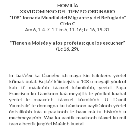
HOMILÍA
XXVI DOMINGO DEL TIEMPO ORDINARIO
“108ª Jornada Mundial del Migrante y del Refugiado”
Ciclo C
Am 6, 1. 4-7; 1 Tim 6, 11-16; Lc 16, 19-31.
“Tienen a Moisés y a los profetas; que los escuchen”
(Lc 16, 29).
In láak’e’ex ka t’aane’ex ich maya kin tsikike’ex yéetel
ki’imak óolal. Bejla’e’ k’iinbejsik u 108 u meyajil yóok’ol
kab ti’ máako’ob táanxel lu’umilo’ob, yeetel Papa
Francisco ku t’aanko’on ka’a meyajtik te yóolkol kaabal
yeetel le maaxo’ob táanxel lu’umilo’ob. U T’aanil
Yuumtsile’ te domingoa ku ta’anko’on aayik’alo’ob yéetel
óotsililo’ob káa u pa’ako’ob le baax má tu bisko’ob u
muchmeyajo’ob. Waa ka aantik maako’ob táaxel lu’umil
taan a beetik junp’éel Ma’alob kuxtal.