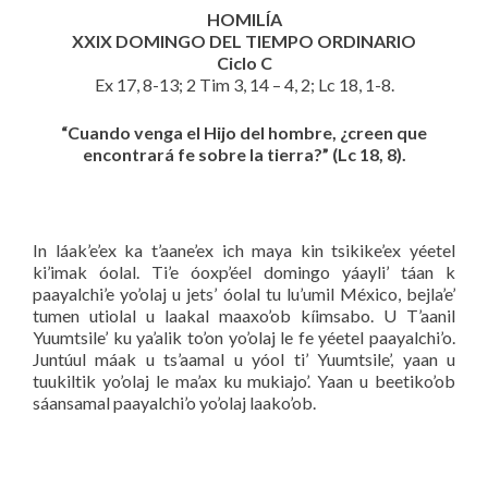
HOMILÍA
XXIX DOMINGO DEL TIEMPO ORDINARIO
Ciclo C
Ex 17, 8-13; 2 Tim 3, 14 – 4, 2; Lc 18, 1-8.
“Cuando venga el Hijo del hombre, ¿creen que
encontrará fe sobre la tierra?” (Lc 18, 8).
In láak’e’ex ka t’aane’ex ich maya kin tsikike’ex yéetel
ki’imak óolal. Ti’e óoxp’éel domingo yáayli’ táan k
paayalchi’e yo’olaj u jets’ óolal tu lu’umil México, bejla’e’
tumen utiolal u laakal maaxo’ob kíimsabo. U T’aanil
Yuumtsile’ ku ya’alik to’on yo’olaj le fe yéetel paayalchi’o.
Juntúul máak u ts’aamal u yóol ti’ Yuumtsile’, yaan u
tuukiltik yo’olaj le ma’ax ku mukiajo’. Yaan u beetiko’ob
sáansamal paayalchi’o yo’olaj laako’ob.