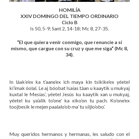
HOMILÍA
XXIV DOMINGO DEL TIEMPO ORDINARIO
Ciclo B
Is 50, 5-9; Sant 2, 14-18; Mc 8, 27-35.
“El que quiera venir conmigo, que renuncie a sí
mismo, que cargue con su cruz y que me siga” (Mc 8,
34).
In láak’e’ex ka t’aane’ex ich maya kin tsikike’ex yéetel
ki’imak óolal. Le aj bóobat Isaías táan u kaaytik u mukyaj
kuxtal le Mesías’, yéetel Jesús ku kaaytik xan u mukyaj,
yéetel ku ya’alik to’one’ ka xiko’on tu pach. Ko’one’ex
toojbesik le mejen paalalo’ob ma’ tu síijlo’obo’.
Muy queridos hermanos y hermanas, les saludo con el