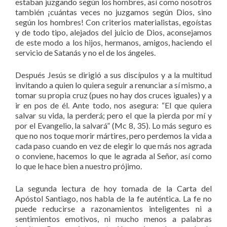
estaban juzgando según los hombres, así como nosotros
también ¡cuántas veces no juzgamos según Dios, sino
según los hombres! Con criterios materialistas, egoístas
y de todo tipo, alejados del juicio de Dios, aconsejamos
de este modo a los hijos, hermanos, amigos, haciendo el
servicio de Satanás y no el de los ángeles.
Después Jesús se dirigió a sus discípulos y a la multitud
invitando a quien lo quiera seguir a renunciar a sí mismo, a
tomar su propia cruz (pues no hay dos cruces iguales) y a
ir en pos de él. Ante todo, nos asegura: “El que quiera
salvar su vida, la perderá; pero el que la pierda por mí y
por el Evangelio, la salvará” (Mc 8, 35). Lo más seguro es
que no nos toque morir mártires, pero perdemos la vida a
cada paso cuando en vez de elegir lo que más nos agrada
o conviene, hacemos lo que le agrada al Señor, así como
lo que le hace bien a nuestro prójimo.
La segunda lectura de hoy tomada de la Carta del
Apóstol Santiago, nos habla de la fe auténtica. La fe no
puede reducirse a razonamientos inteligentes ni a
sentimientos emotivos, ni mucho menos a palabras