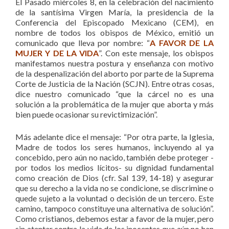
El Pasado miércoles 8, en la celebración del nacimiento
de la santísima Virgen María, la presidencia de la
Conferencia del Episcopado Mexicano (CEM), en
nombre de todos los obispos de México, emitió un
comunicado que lleva por nombre: “
A FAVOR DE LA
MUJER Y DE LA VIDA
”. Con este mensaje, los obispos
manifestamos nuestra postura y enseñanza con motivo
de la despenalización del aborto por parte de la Suprema
Corte de Justicia de la Nación (SCJN). Entre otras cosas,
dice nuestro comunicado “que la cárcel no es una
solución a la problemática de la mujer que aborta y más
bien puede ocasionar su revictimización”.
Más adelante dice el mensaje: “Por otra parte, la Iglesia,
Madre de todos los seres humanos, incluyendo al ya
concebido, pero aún no nacido, también debe proteger -
por todos los medios lícitos- su dignidad fundamental
como creación de Dios (cfr. Sal 139, 14-18) y asegurar
que su derecho a la vida no se condicione, se discrimine o
quede sujeto a la voluntad o decisión de un tercero. Este
camino, tampoco constituye una alternativa de solución”.
Como cristianos, debemos estar a favor de la mujer, pero
sin atentar contra la vida de los inocentes que aún no han