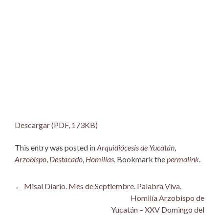
Descargar (PDF, 173KB)
This entry was posted in
Arquidiócesis de Yucatán
,
Arzobispo
,
Destacado
,
Homilías
. Bookmark the
permalink
.
Post
←
Misal Diario. Mes de Septiembre. Palabra Viva.
Homilía Arzobispo de
navigation
Yucatán – XXV Domingo del