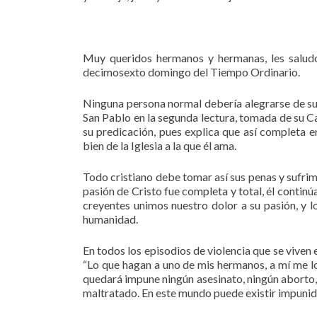
Muy queridos hermanos y hermanas, les saludo
decimosexto domingo del Tiempo Ordinario.
Ninguna persona normal debería alegrarse de sufr
San Pablo en la segunda lectura, tomada de su Ca
su predicación, pues explica que así completa en
bien de la Iglesia a la que él ama.
Todo cristiano debe tomar así sus penas y sufrim
pasión de Cristo fue completa y total, él continú
creyentes unimos nuestro dolor a su pasión, y lo
humanidad.
En todos los episodios de violencia que se viven 
“Lo que hagan a uno de mis hermanos, a mí me l
quedará impune ningún asesinato, ningún aborto, 
maltratado. En este mundo puede existir impunida