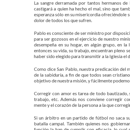
La sangre derramada por tantos hermanos de Méx
castigará a quien ha hecho el mal, sino que ta
esperanza sólo en su misericordia ofreciéndole s
dolor de todos los que sufren.
Pablo es consciente de ser ministro por disposic
para ser gozosos en el ejercicio de nuestro mini
desempeña en su hogar, en algún grupo, en la Ig
entonces su vida, su trabajo, encuentran pleno s
haber sido elegido para transmitir a la Iglesia el 
Como dice San Pablo, nuestra predicación del me
de la sabiduría, a fin de que todos sean cristia
objetivo de nuestra misión, y fácilmente podemos l
Corregir con amor es tarea de todo bautizado,
trabajo, etc. Además nos conviene corregir c
mente y el corazón de la persona a la que corre
Si un árbitro en un partido de fútbol no saca 
batalla campal. También quienes nos gobiernan 
función la han de cumplir con eficacia, lo cua