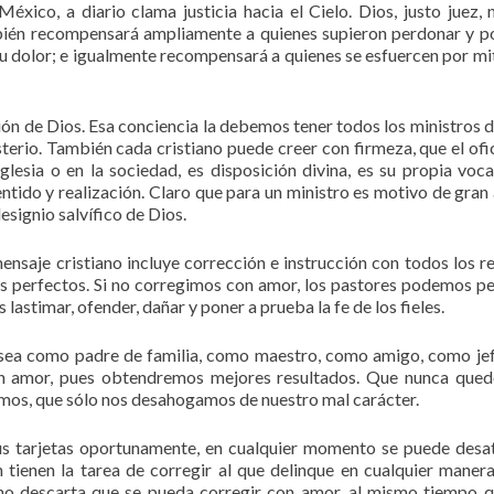
ico, a diario clama justicia hacia el Cielo. Dios, justo juez, 
mbién recompensará ampliamente a quienes supieron perdonar y p
u dolor; e igualmente recompensará a quienes se esfuercen por mit
ión de Dios. Esa conciencia la debemos tener todos los ministros d
sterio. También cada cristiano puede creer con firmeza, que el ofi
lesia o en la sociedad, es disposición divina, es su propia voca
entido y realización. Claro que para un ministro es motivo de gran 
designio salvífico de Dios.
nsaje cristiano incluye corrección e instrucción con todos los r
nos perfectos. Si no corregimos con amor, los pastores podemos pe
astimar, ofender, dañar y poner a prueba la fe de los fieles.
 sea como padre de familia, como maestro, como amigo, como jef
on amor, pues obtendremos mejores resultados. Que nunca qued
gimos, que sólo nos desahogamos de nuestro mal carácter.
sus tarjetas oportunamente, en cualquier momento se puede desa
tienen la tarea de corregir al que delinque en cualquier manera
l no descarta que se pueda corregir con amor, al mismo tiempo 