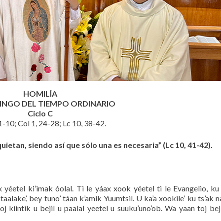
HOMILÍA
INGO DEL TIEMPO ORDINARIO
Ciclo C
1-10; Col 1, 24-28; Lc 10, 38-42.
ietan, siendo así que sólo una es necesaria” (Lc 10, 41-42).
ex yéetel ki’imak óolal. Ti le yáax xook yéetel ti le Evangelio, ku
taalake’, bey tuno’ táan k’amik Yuumtsil. U ka’a xookile’ ku ts’ak na
toj kíintik u bejil u paalal yeetel u suuku’uno’ob. Wa yaan toj bej