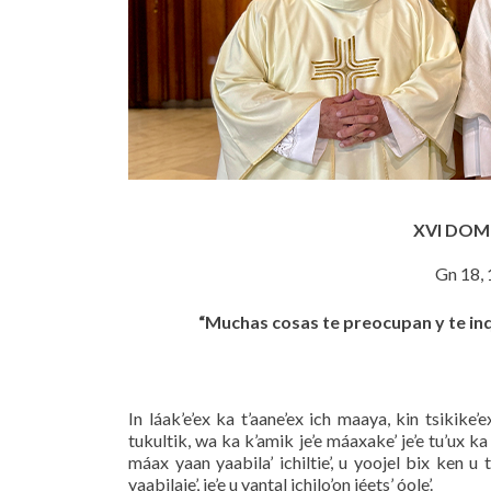
XVI DOM
Gn 18, 
“Muchas cosas te preocupan y te inqu
In láak’e’ex ka t’aane’ex ich maaya, kin tsikike’
tukultik, wa ka k’amik je’e máaxake’ je’e tu’ux ka 
máax yaan yaabila’ ichiltie’, u yoojel bix ken u 
yaabilaje’, je’e u yantal ichilo’on jéets’ óole’.