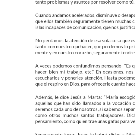
tanto problemas y asuntos por resolver como tú.
Cuando andamos acelerados, disminuye o desapar
que ellos también seguramente tienen muchas co
islas incapaces de comunicación, que nos justif
No perdamos la atención de esa sola cosa que es
tanto con nuestro quehacer, que perdemos lo prin
mente y en nuestro corazón, seguramente tendre
A veces podemos confundirnos pensando: “Es qu
hacer bien mi trabajo, etc.” En ocasiones, no
escucharlos y ponerles atención. Hasta podemo
que el respiro en Dios, para ofrecerle cuanto ha
Además, le dice Jesús a Marta: “María escogió 
aquellas que han sido llamados a la vocación 
seremos cada uno de nosotros, si sabemos separ
como otros muchos santos trabajadores. Dic
pensamiento, como quien trae unas gafas para ver
Seguramente luego Jesús le habrá dicho a Marí