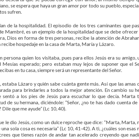
tiano, se espera que haya un gran amor por todo su pueblo, especi
tos sufren.
lan de la hospitalidad. El episodio de los tres caminantes que pa
 de Mambré, es un ejemplo de la hospitalidad que se debe ofrecer
tura, Dios en forma de tres personas, recibe la atención de Abraham
n recibe hospedaje en la casa de Marta, María y Lázaro.
 persona quien los visitaba, pues para ellos Jesús era su amigo, 
l Mesías esperado; pero estaban muy lejos de suponer que el S
ecibas en tu casa, siempre será un representante del Señor.
, estaba Lázaro y quién sabe cuánta gente más. Así que las amas 
ada para brindarles a todos la mejor atención. En cambio su 
 sentó a los pies de Jesús para escuchar lo que decía. Marta t
tud de su hermana, diciéndole: “Señor, ¿no te has dado cuenta de
Dile que me ayude” (Lc 10, 40).
ue le dio Jesús, como un dulce reproche que dice: “Marta, Marta,
 una sola cosa es necesaria” (Lc 10, 41-42). A ti, ¿cuáles son esas
 crees que tienes razón de andar tan acelerado creyendo que nadi