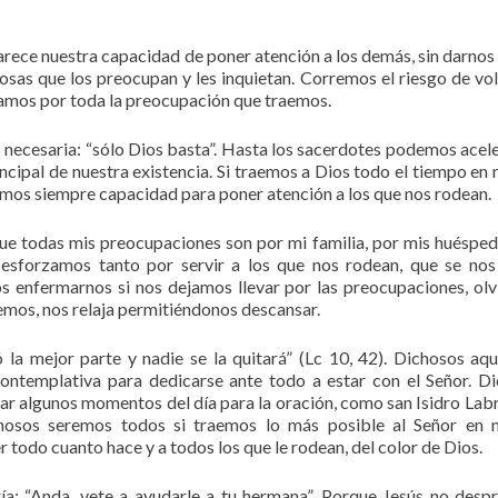
ece nuestra capacidad de poner atención a los demás, sin darnos
sas que los preocupan y les inquietan. Corremos el riesgo de vo
icamos por toda la preocupación que traemos.
 necesaria: “sólo Dios basta”. Hasta los sacerdotes podemos acel
cipal de nuestra existencia. Si traemos a Dios todo el tiempo en 
mos siempre capacidad para poner atención a los que nos rodean.
e todas mis preocupaciones son por mi familia, por mis huésped
s esforzamos tanto por servir a los que nos rodean, que se nos
s enfermarnos si nos dejamos llevar por las preocupaciones, ol
cemos, nos relaja permitiéndonos descansar.
la mejor parte y nadie se la quitará” (Lc 10, 42). Dichosos aqu
contemplativa para dedicarse ante todo a estar con el Señor. D
ar algunos momentos del día para la oración, como san Isidro Lab
hosos seremos todos si traemos lo más posible al Señor en n
 todo cuanto hace y a todos los que le rodean, del color de Dios.
a: “Anda, vete a ayudarle a tu hermana”. Porque Jesús no despr