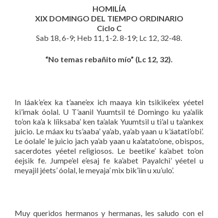
HOMILÍA
XIX DOMINGO DEL TIEMPO ORDINARIO
Ciclo C
Sab 18, 6-9; Heb 11, 1-2. 8-19; Lc 12, 32-48.
“No temas rebañito mío” (Lc 12, 32).
In láak’e’ex ka t’aane’ex ich maaya kin tsikike’ex yéetel
ki’imak óolal. U T’aanil Yuumtsil té Domingo ku ya’alik
to’on ka’a k líiksaba’ ken ta’alak Yuumtsil u ti’al u ta’ankex
juicio. Le máax ku ts’aaba’ ya’ab, ya’ab yaan u k’áatati’obi’.
Le óolale’ le juicio jach ya’ab yaan u ka’atato’one, obispos,
sacerdotes yéetel religiosos. Le beetike’ ka’abet to’on
éejsik fe. Jumpe’el e’esaj fe ka’abet Payalchi’ yéetel u
meyajil jéets’ óolal, le meyaja’ mix bik’iin u xu’ulo’.
Muy queridos hermanos y hermanas, les saludo con el