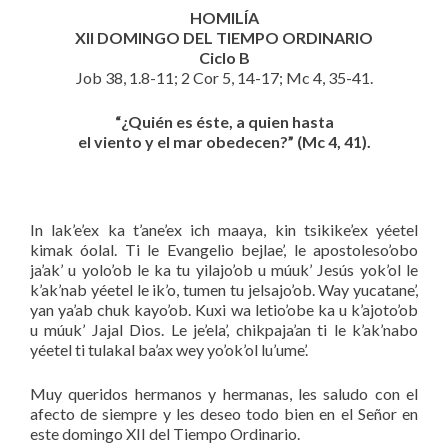
HOMILÍA
XII DOMINGO DEL TIEMPO ORDINARIO
Ciclo B
Job 38, 1.8-11; 2 Cor 5, 14-17; Mc 4, 35-41.
“¿Quién es éste, a quien hasta
el viento y el mar obedecen?” (Mc 4, 41).
In lak’e’ex ka t’ane’ex ich maaya, kin tsikike’ex yéetel
kimak óolal. Ti le Evangelio bejlae’, le apostoleso’obo
ja’ak’ u yolo’ob le ka tu yilajo’ob u múuk’ Jesús yok’ol le
k’ak’nab yéetel le ik’o, tumen tu jelsajo’ob. Way yucatane’,
yan ya’ab chuk kayo’ob. Kuxi wa letio’obe ka u k’ajoto’ob
u múuk’ Jajal Dios. Le je’ela’, chikpaja’an ti le k’ak’nabo
yéetel ti tulakal ba’ax wey yo’ok’ol lu’ume’.
Muy queridos hermanos y hermanas, les saludo con el
afecto de siempre y les deseo todo bien en el Señor en
este domingo XII del Tiempo Ordinario.