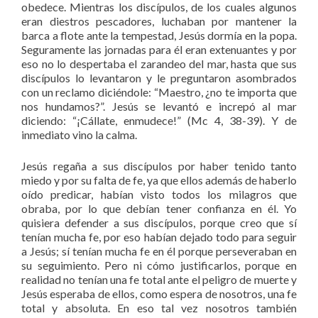
obedece. Mientras los discípulos, de los cuales algunos
eran diestros pescadores, luchaban por mantener la
barca a flote ante la tempestad, Jesús dormía en la popa.
Seguramente las jornadas para él eran extenuantes y por
eso no lo despertaba el zarandeo del mar, hasta que sus
discípulos lo levantaron y le preguntaron asombrados
con un reclamo diciéndole: “Maestro, ¿no te importa que
nos hundamos?”. Jesús se levantó e increpó al mar
diciendo: “¡Cállate, enmudece!” (Mc 4, 38-39). Y de
inmediato vino la calma.
Jesús regaña a sus discípulos por haber tenido tanto
miedo y por su falta de fe, ya que ellos además de haberlo
oído predicar, habían visto todos los milagros que
obraba, por lo que debían tener confianza en él. Yo
quisiera defender a sus discípulos, porque creo que sí
tenían mucha fe, por eso habían dejado todo para seguir
a Jesús; sí tenían mucha fe en él porque perseveraban en
su seguimiento. Pero ni cómo justificarlos, porque en
realidad no tenían una fe total ante el peligro de muerte y
Jesús esperaba de ellos, como espera de nosotros, una fe
total y absoluta. En eso tal vez nosotros también