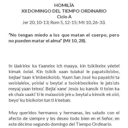
HOMILÍA
XII DOMINGO DEL TIEMPO ORDINARIO
Ciclo A
Jer 20, 10-13; Rom 5, 12-15; Mt 10, 26-33.
“No tengan miedo a los que matan el cuerpo, pero
no pueden matar el alma” (Mt 10, 28).
In láak’e’ex ka t’aane’ex ich maaya, kin tsikike’ex yéetel
kimak óolal. Kin tsikik xaan tulakal le papatsilo’obo,
bejlae’ taan k’imbesiko’ob. Yuum San José ku payalchi ta
wo’olale’ex, yo’olal u beytal a tso’okbesike’ex le jats’uts
meyaj yaan te’exo’. Bejla’ xane’ Jesús ku kansik ti to’on ka
ek cha’a saaki’ ti le ma’axo’ob je’e u beytal u kimsik ek o’ol,
beyo’ ku bisiko’on tun ti k’eeban.
Muy queridos hermanos y hermanas, les saludo con el
afecto de siempre y les deseo todo bien en el Señor, en
este décimo segundo domingo del Tiempo Ordinario.