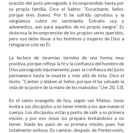
oración del justo perseguido e incomprendido hasta por
su propia familia. Dice el Salmo: “Escúchame, Señor,
porque eres bueno. Por ti he sufrido oprobios y la
vergüenza cubre mi semblante. Extraño soy y
advenedizo, aun para aquellos de mi propia sangre”. Es
dolorosa la incomprensión de los propios seres queridos,
pero eso debe llevar a los hombres y mujeres de Dios a
refugiarse sólo en Él.
La lectura de Jeremías termina de una forma muy
positiva, porque refleja la fe y la confianza del hombre de
Dios perseguido injustamente, pues la confianza del justo
permanece hasta la muerte y más allá de ésta. Dice el
texto: “Canten y alaben al Señor, porque él ha salvado la
vida de su pobre de la mano de los malvados” (Jer 20, 13).
En el santo evangelio de hoy, según san Mateo, Jesús
invita a sus discípulos a no tener miedo a los que matan el
cuerpo. Los discípulos están a punto de salir a su primera
misión, y por eso Jesús los prepara invitándolos a no
temer. Nada les pasó en su primera misión, pues fue
totalmente exitosa. En cambio, después de Pentecostés,