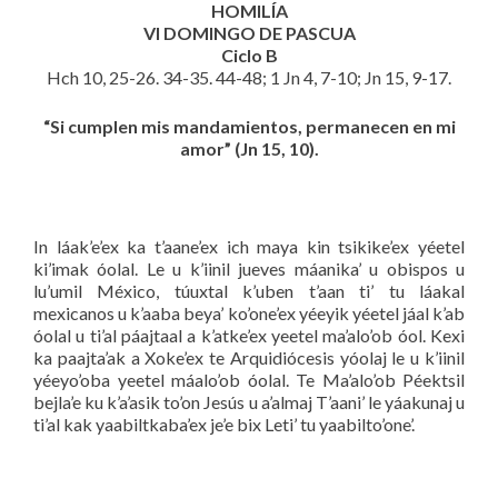
HOMILÍA
VI DOMINGO DE PASCUA
Ciclo B
Hch 10, 25-26. 34-35. 44-48; 1 Jn 4, 7-10; Jn 15, 9-17.
“Si cumplen mis mandamientos, permanecen en mi
amor” (Jn 15, 10).
In láak’e’ex ka t’aane’ex ich maya kin tsikike’ex yéetel
ki’imak óolal. Le u k’iinil jueves máanika’ u obispos u
lu’umil México, túuxtal k’uben t’aan ti’ tu láakal
mexicanos u k’aaba beya’ ko’one’ex yéeyik yéetel jáal k’ab
óolal u ti’al páajtaal a k’atke’ex yeetel ma’alo’ob óol. Kexi
ka paajta’ak a Xoke’ex te Arquidiócesis yóolaj le u k’iinil
yéeyo’oba yeetel máalo’ob óolal. Te Ma’alo’ob Péektsil
bejla’e ku k’a’asik to’on Jesús u a’almaj T’aani’ le yáakunaj u
ti’al kak yaabiltkaba’ex je’e bix Leti’ tu yaabilto’one’.