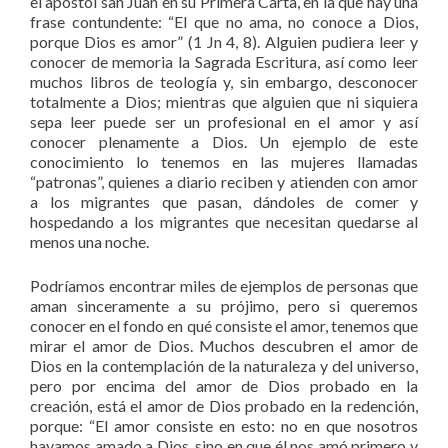
el apóstol san Juan en su Primera Carta, en la que hay una
frase contundente: “El que no ama, no conoce a Dios,
porque Dios es amor” (1 Jn 4, 8). Alguien pudiera leer y
conocer de memoria la Sagrada Escritura, así como leer
muchos libros de teología y, sin embargo, desconocer
totalmente a Dios; mientras que alguien que ni siquiera
sepa leer puede ser un profesional en el amor y así
conocer plenamente a Dios. Un ejemplo de este
conocimiento lo tenemos en las mujeres llamadas
“patronas”, quienes a diario reciben y atienden con amor
a los migrantes que pasan, dándoles de comer y
hospedando a los migrantes que necesitan quedarse al
menos una noche.
Podríamos encontrar miles de ejemplos de personas que
aman sinceramente a su prójimo, pero si queremos
conocer en el fondo en qué consiste el amor, tenemos que
mirar el amor de Dios. Muchos descubren el amor de
Dios en la contemplación de la naturaleza y del universo,
pero por encima del amor de Dios probado en la
creación, está el amor de Dios probado en la redención,
porque: “El amor consiste en esto: no en que nosotros
hayamos amado a Dios, sino en que él nos amó primero y