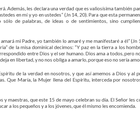
rá. Además, les declara una verdad que es valiosísima también pa
 ustedes en mí y yo en ustedes” (Jn 14, 20). Para que esta permanen
 sólo de palabras, de ideas o de sentimientos, sino cumplie
 amará mi Padre, yo también lo amaré y me manifestaré a él” (Jn 1
loria” de la misa dominical decimos: “Y paz en la tierra a los homb
correspondido entre Dios y el ser humano. Dios ama a todos, pero n
deja en libertad, y no nos obliga a amarlo, porque eso no sería amo
spíritu de la verdad en nosotros, y que así amemos a Dios y al p
as. Que María, la Mujer llena del Espíritu, interceda por nosotro
ros y maestras, que este 15 de mayo celebran su día. El Señor les 
ducar a los pequeños y a los jóvenes, que él mismo les encomienda.