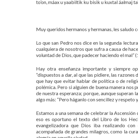
to’on, máax u yaabiltik ku bisik u kuxtal áalmaj ta’
Muy queridos hermanos y hermanas, les saludo con
Lo que san Pedro nos dice en la segunda lectur
cualquiera de nosotros que sufra a causa de hacer
voluntad de Dios, que padecer haciendo el mal” (1
Hay otra enseñanza importante y siempre op
“dispuestos a dar, al que las pidiere, las razones
que hay que evitar hablar de política o de rel
polémica. Pero si alguien de buena manera nos pr
de nuestra esperanza; porque, aunque superan la 
algo más: “Pero háganlo con sencillez y respeto y
Estamos a una semana de celebrar la Ascensión d
eso es oportuno el texto del Libro de los Hec
evangelizadora que Dios iba realizando con e
acompañada de grandes milagros, como la curaci
alegría en aquella ciudad.