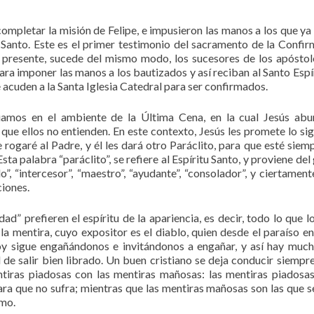
ompletar la misión de Felipe, e impusieron las manos a los que ya
u Santo. Este es el primer testimonio del sacramento de la Confir
 presente, sucede del mismo modo, los sucesores de los apóstol
a imponer las manos a los bautizados y así reciban al Santo Espír
 acuden a la Santa Iglesia Catedral para ser confirmados.
nuamos en el ambiente de la Última Cena, en la cual Jesús ab
que ellos no entienden. En este contexto, Jesús les promete lo sig
rogaré al Padre, y él les dará otro Paráclito, para que esté siem
Esta palabra “paráclito”, se refiere al Espíritu Santo, y proviene del
 “intercesor”, “maestro”, “ayudante”, “consolador”, y ciertament
ciones.
ad” prefieren el espíritu de la apariencia, es decir, todo lo que l
e la mentira, cuyo expositor es el diablo, quien desde el paraíso e
y sigue engañándonos e invitándonos a engañar, y así hay muc
 de salir bien librado. Un buen cristiano se deja conducir siempre
tiras piadosas con las mentiras mañosas: las mentiras piadosas
ara que no sufra; mientras que las mentiras mañosas son las que s
imo.