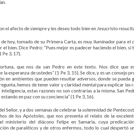
an.
 el afecto de siempre y les deseo todo bien en Jesucristo resucit
a de hoy, tomado de su Primera Carta, es muy iluminador para el 
 el bien. Dice Pedro: “Pues mejor es padecer haciendo el bien, si ta
 Pe 3, 17).
ortuna, que nos da san Pedro en este texto. Nos dice que e
 de la esperanza de ustedes” (1 Pe 3, 15). Se dice, y es un consejo p
igión en ambientes que pueden resultar adversos, donde se pueda 
egunta, hemos de tener valor y claridad mental para explicar las 
inteligencia, estas razones no son contrarias a la misma. San Ped
 estando en paz con su conciencia” (1 Pe 3, 16).
el Señor, y a dos semanas de celebrar la solemnidad de Pentecost
hos de los Apóstoles, que nos presenta el relato de la excelen
l ministerio del diácono Felipe en Samaria, cuya predicació
ón de paralíticos y de otros enfermos, todo lo cual despertó u