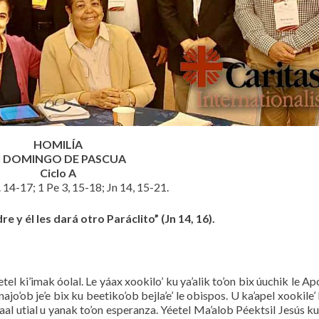
HOMILÍA
I DOMINGO DE PASCUA
Ciclo A
 14-17; 1 Pe 3, 15-18; Jn 14, 15-21.
re y él les dará otro Paráclito” (Jn 14, 16).
éetel ki’imak óolal. Le yáax xookilo’ ku ya’alik to’on bix úuchik le A
o’ob je’e bix ku beetiko’ob bejla’e’ le obispos. U ka’apel xookile’ k
xtaal utial u yanak to’on esperanza. Yéetel Ma’alob Péektsil Jesús ku