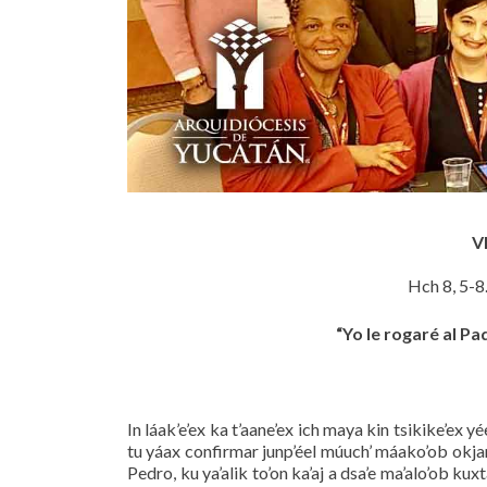
V
Hch 8, 5-8.
“Yo le rogaré al Pad
In láak’e’ex ka t’aane’ex ich maya kin tsikike’ex y
tu yáax confirmar junp’éel múuch’ máako’ob okjanaj
Pedro, ku ya’alik to’on ka’aj a dsa’e ma’alo’ob ku