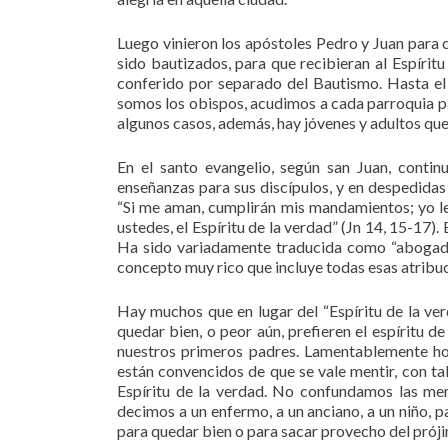
Luego vinieron los apóstoles Pedro y Juan para c
sido bautizados, para que recibieran al Espírit
conferido por separado del Bautismo. Hasta el
somos los obispos, acudimos a cada parroquia par
algunos casos, además, hay jóvenes y adultos que
En el santo evangelio, según san Juan, conti
enseñanzas para sus discípulos, y en despedidas 
“Si me aman, cumplirán mis mandamientos; yo le 
ustedes, el Espíritu de la verdad” (Jn 14, 15-17). 
Ha sido variadamente traducida como “abogado”,
concepto muy rico que incluye todas esas atribu
Hay muchos que en lugar del “Espíritu de la verd
quedar bien, o peor aún, prefieren el espíritu d
nuestros primeros padres. Lamentablemente ho
están convencidos de que se vale mentir, con tal
Espíritu de la verdad. No confundamos las men
decimos a un enfermo, a un anciano, a un niño, p
para quedar bien o para sacar provecho del prój