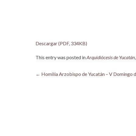
Descargar (PDF, 334KB)
This entry was posted in
Arquidiócesis de Yucatán
Post
←
Homilía Arzobispo de Yucatán – V Domingo de
navigation