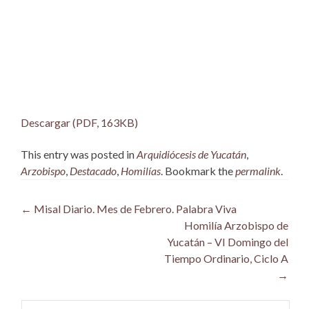
Descargar (PDF, 163KB)
This entry was posted in
Arquidiócesis de Yucatán
,
Arzobispo
,
Destacado
,
Homilías
. Bookmark the
permalink
.
Post
←
Misal Diario. Mes de Febrero. Palabra Viva
Homilía Arzobispo de
navigation
Yucatán – VI Domingo del
Tiempo Ordinario, Ciclo A
→
Buscar: