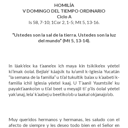
HOMILÍA
V DOMINGO DEL TIEMPO ORDINARIO
Ciclo A
Is 58, 7-10; 1Cor 2, 1-5; Mt 5, 13-16.
“Ustedes son la sal de la tierra. Ustedes son la luz
del mundo” (Mt 5, 13-14).
In láak’e’ex ka t’aane’ex ich maya kin tsikike’ex yéetel
ki’imak óolal. Bejla’e’ káajsik tu lu’umil k-Iglesia Yucatán
“la semana de la familia” u ti’al tukultik ba’ax u k’aabetí k-
familia ichil Iglesia yéetel kaaj. U T’aanil Yuumtsile’ ku
payakt’aanko’on u ti’al beet u meyajil ti’ p’iis óolal yéetel
yak’unaj, lela’ k’aabej u beetiko’ob u laakal okjanajo’ob.
Muy queridos hermanos y hermanas, les saludo con el
afecto de siempre y les deseo todo bien en el Señor en