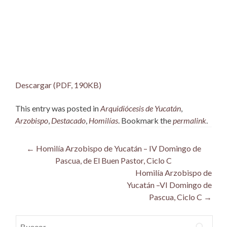
Descargar (PDF, 190KB)
This entry was posted in
Arquidiócesis de Yucatán
,
Arzobispo
,
Destacado
,
Homilías
. Bookmark the
permalink
.
Post
←
Homilía Arzobispo de Yucatán – IV Domingo de
Pascua, de El Buen Pastor, Ciclo C
navigation
Homilía Arzobispo de
Yucatán –VI Domingo de
Pascua, Ciclo C
→
Buscar: