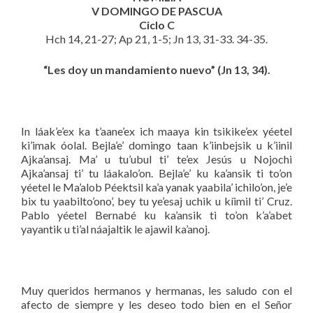
V DOMINGO DE PASCUA
Ciclo C
Hch 14, 21-27; Ap 21, 1-5; Jn 13, 31-33. 34-35.
“Les doy un mandamiento nuevo” (Jn 13, 34).
In láak’e’ex ka t’aane’ex ich maaya kin tsikike’ex yéetel
ki’imak óolal. Bejla’e’ domingo taan k’iinbejsik u k’iinil
Ajka’ansaj. Ma’ u tu’ubul ti’ te’ex Jesús u Nojochi
Ajka’ansaj ti’ tu láakalo’on. Bejla’e’ ku ka’ansik ti to’on
yéetel le Ma’alob Péektsil ka’a yanak yaabila’ ichilo’on, je’e
bix tu yaabilto’ono’, bey tu ye’esaj uchik u kíimil ti’ Cruz.
Pablo yéetel Bernabé ku ka’ansik ti to’on k’a’abet
yayantik u ti’al náajaltik le ajawil ka’anoj.
Muy queridos hermanos y hermanas, les saludo con el
afecto de siempre y les deseo todo bien en el Señor