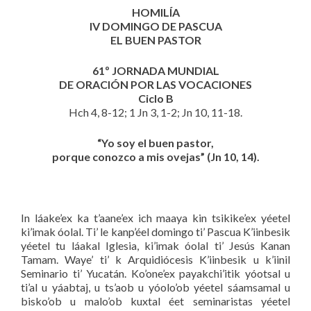
HOMILÍA
IV DOMINGO DE PASCUA
EL BUEN PASTOR
61º JORNADA MUNDIAL
DE ORACIÓN POR LAS VOCACIONES
Ciclo B
Hch 4, 8-12; 1 Jn 3, 1-2; Jn 10, 11-18.
“Yo soy el buen pastor,
porque conozco a mis ovejas” (Jn 10, 14).
In láake’ex ka t’aane’ex ich maaya kin tsikike’ex yéetel
ki’imak óolal. Ti’ le kanp’éel domingo ti’ Pascua K’iinbesik
yéetel tu láakal Iglesia, ki’imak óolal ti’ Jesús Kanan
Tamam. Waye’ ti’ k Arquidiócesis K’iinbesik u k’iinil
Seminario ti’ Yucatán. Ko’one’ex payakchi’itik yóotsal u
ti’al u yáabtaj, u ts’aob u yóolo’ob yéetel sáamsamal u
bisko’ob u malo’ob kuxtal éet seminaristas yéetel