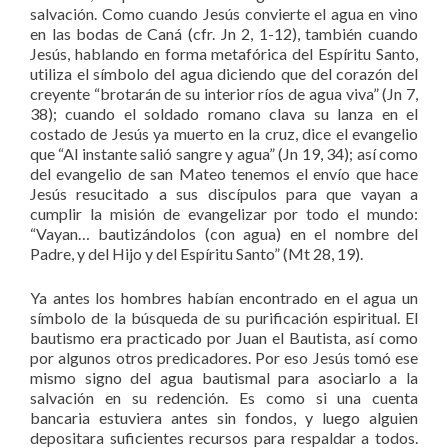
salvación. Como cuando Jesús convierte el agua en vino
en las bodas de Caná (cfr. Jn 2, 1-12), también cuando
Jesús, hablando en forma metafórica del Espíritu Santo,
utiliza el símbolo del agua diciendo que del corazón del
creyente “brotarán de su interior ríos de agua viva” (Jn 7,
38); cuando el soldado romano clava su lanza en el
costado de Jesús ya muerto en la cruz, dice el evangelio
que “Al instante salió sangre y agua” (Jn 19, 34); así como
del evangelio de san Mateo tenemos el envío que hace
Jesús resucitado a sus discípulos para que vayan a
cumplir la misión de evangelizar por todo el mundo:
“Vayan… bautizándolos (con agua) en el nombre del
Padre, y del Hijo y del Espíritu Santo” (Mt 28, 19).
Ya antes los hombres habían encontrado en el agua un
símbolo de la búsqueda de su purificación espiritual. El
bautismo era practicado por Juan el Bautista, así como
por algunos otros predicadores. Por eso Jesús tomó ese
mismo signo del agua bautismal para asociarlo a la
salvación en su redención. Es como si una cuenta
bancaria estuviera antes sin fondos, y luego alguien
depositara suficientes recursos para respaldar a todos.