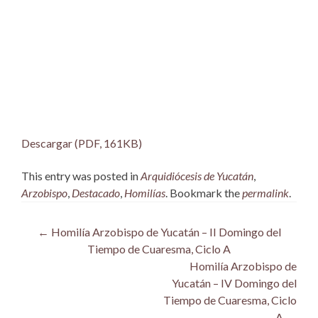
Descargar (PDF, 161KB)
This entry was posted in
Arquidiócesis de Yucatán
,
Arzobispo
,
Destacado
,
Homilías
. Bookmark the
permalink
.
Post
←
Homilía Arzobispo de Yucatán – II Domingo del
Tiempo de Cuaresma, Ciclo A
navigation
Homilía Arzobispo de
Yucatán – IV Domingo del
Tiempo de Cuaresma, Ciclo
A
→