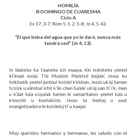
HOMILÍA
III DOMINGO DE CUARESMA
Ciclo A
Ex 17, 3-7; Rom 5, 1-2. 5-8; Jn 4, 5-42.
“El que beba del agua que yo le daré, nunca más
tendrá sed” (Jn 4, 13).
In láake’ex ka t’aane’ex ich maaya, kin tsikike’ex yéetel
ki’imak óolal. Ti’e Ma’alob Péektsil bejla’e’, Jesús ku
tsikbatik yeetel juntúul ko’olel k’e’eban, Jesús uk’aj tumen
ts’o’ok u xíimbal ichil k’iin chen ba’ale’ uk’aj xan ti’ i’k, men
u k’áat ka’a u’uya’ak tumen le samaritanos yeetel ka’a u
k’exo’ob u kuxtalo’ob. Jesús tu beetaj u suut
evangelizadora le ko’oleloj ti’ u kaajal.
Muy queridos hermanos y hermanas, les saludo con el