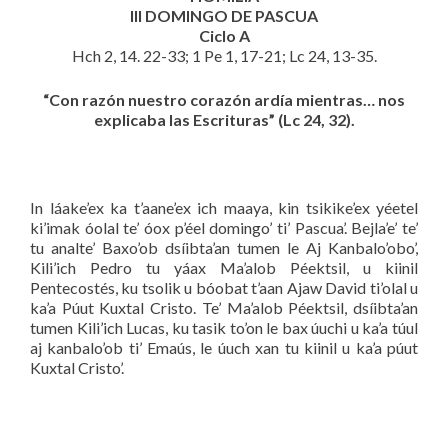
III DOMINGO DE PASCUA
Ciclo A
Hch 2, 14. 22-33; 1 Pe 1, 17-21; Lc 24, 13-35.
“Con razón nuestro corazón ardía mientras… nos
explicaba las Escrituras” (Lc 24, 32).
In láake’ex ka t’aane’ex ich maaya, kin tsikike’ex yéetel
ki’imak óolal te’ óox p’éel domingo’ ti’ Pascua’. Bejla’e’ te’
tu analte’ Baxo’ob dsíibta’an tumen le Aj Kanbalo’obo’,
Kili’ich Pedro tu yáax Ma’alob Péektsil, u kiinil
Pentecostés, ku tsolik u bóobat t’aan Ajaw David ti’olal u
ka’a Púut Kuxtal Cristo. Te’ Ma’alob Péektsil, dsíibta’an
tumen Kili’ich Lucas, ku tasik to’on le bax úuchi u ka’a túul
aj kanbalo’ob ti’ Emaús, le úuch xan tu kiinil u ka’a púut
Kuxtal Cristo’.