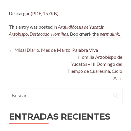
Descargar (PDF, 157KB)
This entry was posted in
Arquidiócesis de Yucatán
,
Arzobispo
,
Destacado
,
Homilías
. Bookmark the
permalink
.
Post
←
Misal Diario. Mes de Marzo. Palabra Viva
Homilía Arzobispo de
navigation
Yucatán – III Domingo del
Tiempo de Cuaresma, Ciclo
A
→
Buscar:
ENTRADAS RECIENTES