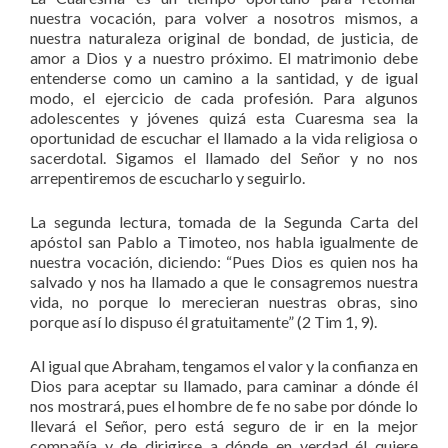
nuestra vocación, para volver a nosotros mismos, a
nuestra naturaleza original de bondad, de justicia, de
amor a Dios y a nuestro próximo. El matrimonio debe
entenderse como un camino a la santidad, y de igual
modo, el ejercicio de cada profesión. Para algunos
adolescentes y jóvenes quizá esta Cuaresma sea la
oportunidad de escuchar el llamado a la vida religiosa o
sacerdotal. Sigamos el llamado del Señor y no nos
arrepentiremos de escucharlo y seguirlo.
La segunda lectura, tomada de la Segunda Carta del
apóstol san Pablo a Timoteo, nos habla igualmente de
nuestra vocación, diciendo: “Pues Dios es quien nos ha
salvado y nos ha llamado a que le consagremos nuestra
vida, no porque lo merecieran nuestras obras, sino
porque así lo dispuso él gratuitamente” (2 Tim 1, 9).
Al igual que Abraham, tengamos el valor y la confianza en
Dios para aceptar su llamado, para caminar a dónde él
nos mostrará, pues el hombre de fe no sabe por dónde lo
llevará el Señor, pero está seguro de ir en la mejor
compañía y de dirigirse a dónde en verdad él quiere