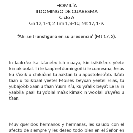
HOMILÍA
II DOMINGO DE CUARESMA
Ciclo A
Gn 12, 1-4; 2 Tim 1, 8-10; Mt 17, 1-9.
“Ahí se transfiguró en su presencia” (Mt 17, 2).
In laak’e’ex ka ta’ane’ex ich maaya, kin tsikik’e’ex yéete
kimak óolal. Ti le kaap’eel domingoil ti le cuaresma, Jesús
ku k’exik u chika’anil tu aaktan ti u apostoleso’ob. Ila’ab
taan u tsiikbaal yéetel Moises beyxan yéetel Elías, tu
yubajo’ob xaan u t’aan Yuum K’u, ku ya’alik beya’: Le la’ in
yaabila’ paal, tu yo’olal ma’ax kimak in wo’olal, u’uye’ex u
t’aan.
Muy queridos hermanos y hermanas, les saludo con el
afecto de siempre y les deseo todo bien en el Señor en