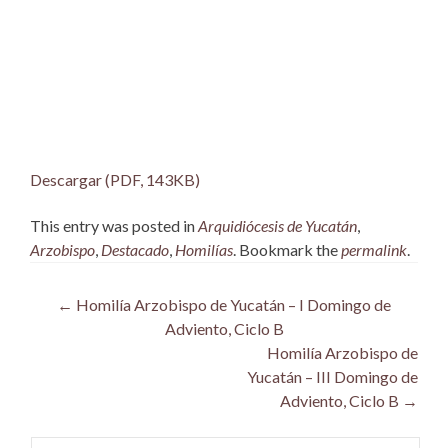
Descargar (PDF, 143KB)
This entry was posted in
Arquidiócesis de Yucatán
,
Arzobispo
,
Destacado
,
Homilías
. Bookmark the
permalink
.
Post
←
Homilía Arzobispo de Yucatán – I Domingo de
Adviento, Ciclo B
navigation
Homilía Arzobispo de
Yucatán – III Domingo de
Adviento, Ciclo B
→
Buscar: