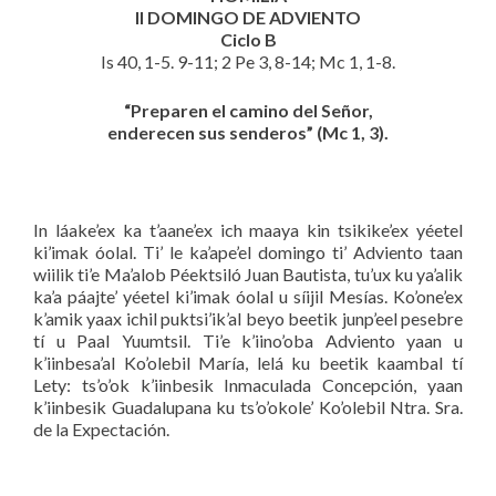
II DOMINGO DE ADVIENTO
Ciclo B
Is 40, 1-5. 9-11; 2 Pe 3, 8-14; Mc 1, 1-8.
“Preparen el camino del Señor,
enderecen sus senderos” (Mc 1, 3).
In láake’ex ka t’aane’ex ich maaya kin tsikike’ex yéetel
ki’imak óolal. Ti’ le ka’ape’el domingo ti’ Adviento taan
wiilik ti’e Ma’alob Péektsiló Juan Bautista, tu’ux ku ya’alik
ka’a páajte’ yéetel ki’imak óolal u síijil Mesías. Ko’one’ex
k’amik yaax ichil puktsi’ik’al beyo beetik junp’eel pesebre
tí u Paal Yuumtsil. Ti’e k’iino’oba Adviento yaan u
k’iinbesa’al Ko’olebil María, lelá ku beetik kaambal tí
Lety: ts’o’ok k’iinbesik Inmaculada Concepción, yaan
k’iinbesik Guadalupana ku ts’o’okole’ Ko’olebil Ntra. Sra.
de la Expectación.