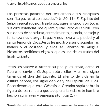
trae el Espíritu nos ayuda a superarlos.
Las primeras palabras del Resucitado a sus discípulos
son: “La paz esté con ustedes” (Jn 20, 19). El Espíritu del
Señor resucitado nos trae la paz que el mundo, con todas
sus circunstancias, nos quiere quitar. Pero el Espíritu, con
sus dones de sabiduría, entendimiento, ciencia, consejo y
fortaleza nos otorga la paz y nos lleva a la piedad y al
santo temor de Dios. Jesús les mostró a sus discípulos las
manos y el costado, y ellos se llenaron de alegría.
Nosotros recibimos el gozo, que es uno de los frutos del
Espíritu Santo.
Jesús les vuelve a ofrecer su paz y los envía, como el
Padre lo envió a él. Sopla sobre ellos, y en ese signo
tenemos el don del Espíritu. El aliento de vida en la
cultura hebrea, era signo de vida y del Espíritu de Dios.
Recordemos que, en el Génesis, el Creador sopla sobre la
figura de barro, para que adquiera la vida este hombre
hecho a su imagen y semejanza (cfr. Gn 2, 7).
También el signo del viento aparece en la narración de