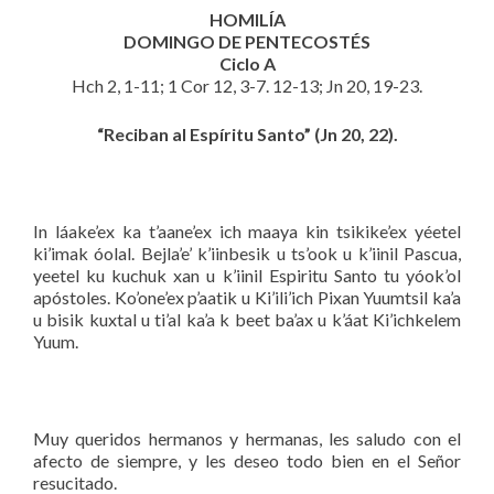
HOMILÍA
DOMINGO DE PENTECOSTÉS
Ciclo A
Hch 2, 1-11; 1 Cor 12, 3-7. 12-13; Jn 20, 19-23.
“Reciban al Espíritu Santo” (Jn 20, 22).
In láake’ex ka t’aane’ex ich maaya kin tsikike’ex yéetel
ki’imak óolal. Bejla’e’ k’iinbesik u ts’ook u k’iinil Pascua,
yeetel ku kuchuk xan u k’iinil Espiritu Santo tu yóok’ol
apóstoles. Ko’one’ex p’aatik u Ki’ili’ich Pixan Yuumtsil ka’a
u bisik kuxtal u ti’al ka’a k beet ba’ax u k’áat Ki’ichkelem
Yuum.
Muy queridos hermanos y hermanas, les saludo con el
afecto de siempre, y les deseo todo bien en el Señor
resucitado.