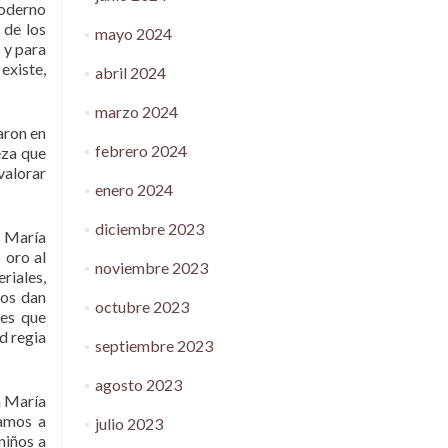
moderno
 de los
mayo 2024
 y para
 existe,
abril 2024
marzo 2024
aron en
febrero 2024
eza que
valorar
enero 2024
diciembre 2023
y María
 oro al
noviembre 2023
riales,
nos dan
octubre 2023
nes que
d regia
septiembre 2023
agosto 2023
a María
vamos a
julio 2023
niños a