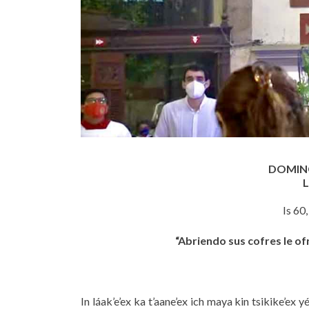
DOMING
L
Is 60,
“Abriendo sus cofres le ofr
In láak’e’ex ka t’aane’ex ich maya kin tsikike’ex y