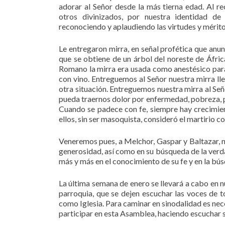
adorar al Señor desde la más tierna edad. Al 
otros divinizados, por nuestra identidad d
reconociendo y aplaudiendo las virtudes y mérito
Le entregaron mirra, en señal profética que anun
que se obtiene de un árbol del noreste de Áfric
Romano la mirra era usada como anestésico par
con vino. Entreguemos al Señor nuestra mirra ll
otra situación. Entreguemos nuestra mirra al Señ
pueda traernos dolor por enfermedad, pobreza, p
Cuando se padece con fe, siempre hay crecimien
ellos, sin ser masoquista, consideró el martirio 
Veneremos pues, a Melchor, Gaspar y Baltazar, no
generosidad, así como en su búsqueda de la verda
más y más en el conocimiento de su fe y en la bú
La última semana de enero se llevará a cabo en n
parroquia, que se dejen escuchar las voces de 
como Iglesia. Para caminar en sinodalidad es neces
participar en esta Asamblea, haciendo escuchar