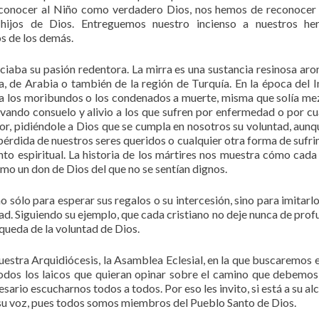
reconocer al Niño como verdadero Dios, nos hemos de reconocer
e hijos de Dios. Entreguemos nuestro incienso a nuestros he
s de los demás.
ciaba su pasión redentora. La mirra es una sustancia resinosa aro
a, de Arabia o también de la región de Turquía. En la época del 
a los moribundos o los condenados a muerte, misma que solía me
evando consuelo y alivio a los que sufren por enfermedad o por cu
or, pidiéndole a Dios que se cumpla en nosotros su voluntad, aunq
érdida de nuestros seres queridos o cualquier otra forma de sufri
to espiritual. La historia de los mártires nos muestra cómo cada
como un don de Dios del que no se sentían dignos.
 sólo para esperar sus regalos o su intercesión, sino para imitarlo
d. Siguiendo su ejemplo, que cada cristiano no deje nunca de prof
squeda de la voluntad de Dios.
uestra Arquidiócesis, la Asamblea Eclesial, en la que buscaremos 
todos los laicos que quieran opinar sobre el camino que debemos
ario escucharnos todos a todos. Por eso les invito, si está a su alc
 su voz, pues todos somos miembros del Pueblo Santo de Dios.