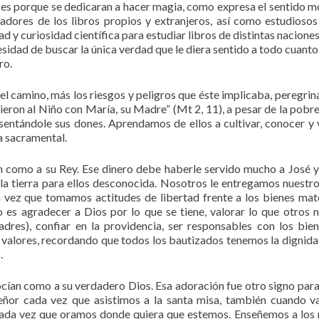
o es porque se dedicaran a hacer magia, como expresa el sentido 
igadores de los libros propios y extranjeros, así como estudiosos
y curiosidad científica para estudiar libros de distintas naciones
cesidad de buscar la única verdad que le diera sentido a todo cuanto
ro.
 el camino, más los riesgos y peligros que éste implicaba, peregrin
ieron al Niño con María, su Madre” (Mt 2, 11), a pesar de la pobr
sentándole sus dones. Aprendamos de ellos a cultivar, conocer y 
da sacramental.
an como a su Rey. Ese dinero debe haberle servido mucho a José 
lla tierra para ellos desconocida. Nosotros le entregamos nuestro
vez que tomamos actitudes de libertad frente a los bienes mate
 es agradecer a Dios por lo que se tiene, valorar lo que otros 
padres), confiar en la providencia, ser responsables con los bie
 valores, recordando que todos los bautizados tenemos la dignida
.
nocían como a su verdadero Dios. Esa adoración fue otro signo par
Señor cada vez que asistimos a la santa misa, también cuando 
 cada vez que oramos donde quiera que estemos. Enseñemos a los 