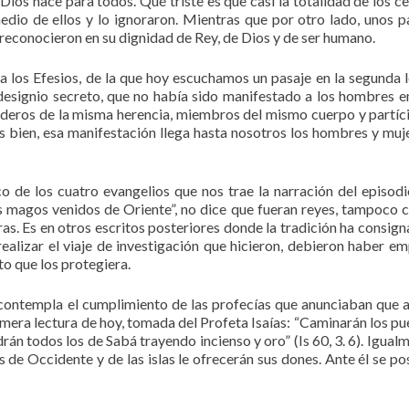
 Dios nace para todos. Qué triste es que casi la totalidad de los c
dio de ellos y lo ignoraron. Mientras que por otro lado, unos 
 reconocieron en su dignidad de Rey, de Dios y de ser humano.
a los Efesios, de la que hoy escuchamos un pasaje en la segunda l
 designio secreto, que no había sido manifestado a los hombres e
deros de la misma herencia, miembros del mismo cuerpo y partíc
es bien, esa manifestación llega hasta nosotros los hombres y muj
o de los cuatro evangelios que nos trae la narración del episodi
s magos venidos de Oriente”, no dice que fueran reyes, tampoco 
s. Es en otros escritos posteriores donde la tradición ha consign
realizar el viaje de investigación que hicieron, debieron haber e
o que los protegiera.
e contempla el cumplimiento de las profecías que anunciaban que 
rimera lectura de hoy, tomada del Profeta Isaías: “Caminarán los pu
ndrán todos los de Sabá trayendo incienso y oro” (Is 60, 3. 6). Igual
de Occidente y de las islas le ofrecerán sus dones. Ante él se po