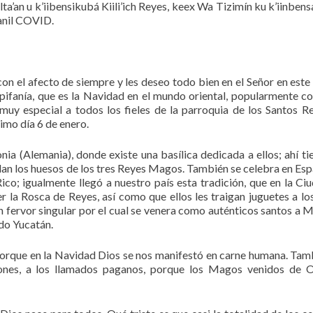
lta’an u k’iibensikubá Kiili’ich Reyes, keex Wa Tizimín ku k’iinbensa
a’anil COVID.
n el afecto de siempre y les deseo todo bien en el Señor en este
pifanía, que es la Navidad en el mundo oriental, popularmente c
muy especial a todos los fieles de la parroquia de los Santos R
ximo día 6 de enero.
nia (Alemania), donde existe una basílica dedicada a ellos; ahí ti
rdan los huesos de los tres Reyes Magos. También se celebra en Esp
ico; igualmente llegó a nuestro país esta tradición, que en la Ci
 la Rosca de Reyes, así como que ellos les traigan juguetes a los
 fervor singular por el cual se venera como auténticos santos a M
odo Yucatán.
, porque en la Navidad Dios se nos manifestó en carne humana. Tam
iones, a los llamados paganos, porque los Magos venidos de O