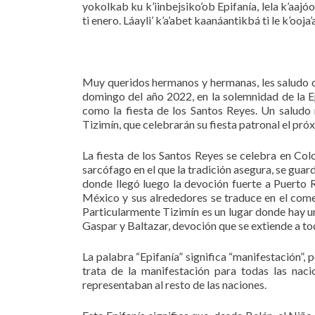
yokolkab ku k’iinbejsiko’ob Epifanía, lela k’aajóo
ti enero. Láayli’ k’a’abet kaanáantikbá ti le k’ooj
Muy queridos hermanos y hermanas, les saludo co
domingo del año 2022, en la solemnidad de la E
como la fiesta de los Santos Reyes. Un saludo 
Tizimín, que celebrarán su fiesta patronal el pró
La fiesta de los Santos Reyes se celebra en Colo
sarcófago en el que la tradición asegura, se gua
donde llegó luego la devoción fuerte a Puerto R
México y sus alrededores se traduce en el comer
Particularmente Tizimín es un lugar donde hay un
Gaspar y Baltazar, devoción que se extiende a t
La palabra “Epifanía” significa “manifestación”
trata de la manifestación para todas las nac
representaban al resto de las naciones.