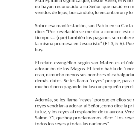
Esta Epifanía significa que, desde Belén, el Niño
no hayan reconocido a su Señor que nació en me
venidos de lejos, buscándolo, lo encontraron y lo
Sobre esa manifestación, san Pablo en su Carta 
dice: “Por revelación se me dio a conocer este
tiempos… (que) también los paganos son cohere
la misma promesa en Jesucristo” (Ef 3, 5-6). Pu
hoy.
El relato evangélico según san Mateo es el únic
adoración de los Magos. El texto habla de “uno
eran, ni mucho menos sus nombres ni cabalgadura
demás datos. Se les llama “reyes” porque, para 
mucho dinero pagando incluso un pequeño ejércit
Además, se les llama “reyes” porque en ellos s
reyes vendrían a adorar al Señor, como dice la p
tu luz, y los reyes al resplandor de tu aurora. Ve
Salmo 71, que hoy proclamamos, dice: “Los reyes 
todos los reyes y todas las naciones”.