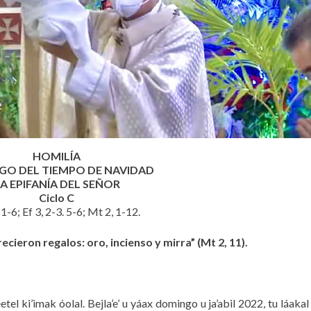
HOMILÍA
O DEL TIEMPO DE NAVIDAD
A EPIFANÍA DEL SEÑOR
Ciclo C
 1-6; Ef 3, 2-3. 5-6; Mt 2, 1-12.
ecieron regalos: oro, incienso y mirra” (Mt 2, 11).
éetel ki’imak óolal. Bejla’e’ u yáax domingo u ja’abil 2022, tu láakal