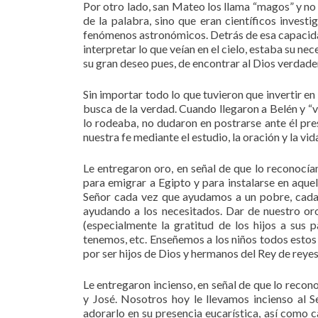
Por otro lado, san Mateo los llama “magos” y n
de la palabra, sino que eran científicos invest
fenómenos astronómicos. Detrás de esa capacidad 
interpretar lo que veían en el cielo, estaba su ne
su gran deseo pues, de encontrar al Dios verdade
Sin importar todo lo que tuvieron que invertir en
busca de la verdad. Cuando llegaron a Belén y “v
lo rodeaba, no dudaron en postrarse ante él pre
nuestra fe mediante el estudio, la oración y la vi
Le entregaron oro, en señal de que lo reconocí
para emigrar a Egipto y para instalarse en aque
Señor cada vez que ayudamos a un pobre, cada 
ayudando a los necesitados. Dar de nuestro oro
(especialmente la gratitud de los hijos a sus 
tenemos, etc. Enseñemos a los niños todos estos
por ser hijos de Dios y hermanos del Rey de reyes
Le entregaron incienso, en señal de que lo reco
y José. Nosotros hoy le llevamos incienso al 
adorarlo en su presencia eucarística, así como