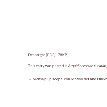
Descargar (PDF, 178KB)
This entry was posted in
Arquidiócesis de Yucatán
Post
←
Mensaje Episcopal con Motivo del Año Nuev
navigation