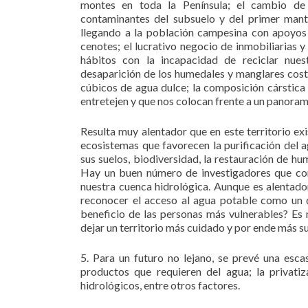
montes en toda la Península; el cambio de
contaminantes del subsuelo y del primer manto
llegando a la población campesina con apoyos 
cenotes; el lucrativo negocio de inmobiliarias 
hábitos con la incapacidad de reciclar nues
desaparición de los humedales y manglares cost
cúbicos de agua dulce; la composición cárstica d
entretejen y que nos colocan frente a un panoram
Resulta muy alentador que en este territorio exi
ecosistemas que favorecen la purificación del ag
sus suelos, biodiversidad, la restauración de hu
Hay un buen número de investigadores que con
nuestra cuenca hidrológica. Aunque es alentador
reconocer el acceso al agua potable como un 
beneficio de las personas más vulnerables? E
dejar un territorio más cuidado y por ende más s
5. Para un futuro no lejano, se prevé una esc
productos que requieren del agua; la privatiza
hidrológicos, entre otros factores.