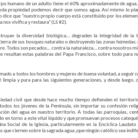
uerpo humano de un adulto tiene el 60% aproximadamente de agua, 
 toda propiedad podemos decir que somos agua. Así mismo lo pla
o dice que “nuestro propio cuerpo está constituido por los elemen
a nos vivifica y restaura” (LS #2).
ruyan la diversidad biológica… degraden la integridad de la t
tierra de sus bosques naturales o destruyendo las zonas húmedas; 
 aire. Todos son pecados… contra la naturaleza… contra nosotros m
e resultan estas palabras del Papa Francisco, sobre todo para n
lamado a todos los hombres y mujeres de buena voluntad, a seguir 
 limpia y pura para las siguientes generaciones, y desde luego, 
ciedad civil que desde hace mucho tiempo defienden el territor
 todos los jóvenes de la Península, sin importar su confesión relig
ción del agua en nuestro territorio. A todas las parroquias, cen
do en torno a este vital líquido y que promuevan procesos catequé
a Social de la Iglesia, particularmente en la Encíclica Laudato S
 que ciernen sobre la sagrada agua ¡que ningún católico sea indif