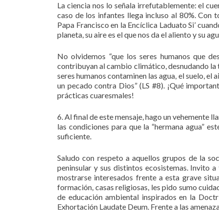
La ciencia nos lo señala irrefutablemente: el c
caso de los infantes llega incluso al 80%. Con
Papa Francisco en la Encíclica Laduato Si’ cuand
planeta, su aire es el que nos da el aliento y su agu
No olvidemos “que los seres humanos que dest
contribuyan al cambio climático, desnudando la 
seres humanos contaminen las agua, el suelo, el
un pecado contra Dios” (LS #8). ¡Qué important
prácticas cuaresmales!
6. Al final de este mensaje, hago un vehemente l
las condiciones para que la “hermana agua” esté
suficiente.
Saludo con respeto a aquellos grupos de la so
peninsular y sus distintos ecosistemas. Invito a
mostrarse interesados frente a esta grave situa
formación, casas religiosas, les pido sumo cuida
de educación ambiental inspirados en la Doctrin
Exhortación Laudate Deum. Frente a las amenazas