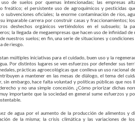
 uso de suelos por quemas intencionadas; las empresas alt
 freático; el persistente uso de agroquímicos y pesticidas qu
o subvenciones oficiales; la enorme contaminación de ríos, ag
y su imparable carrera por construir casas y fraccionamientos; lo
tros deshechos orgánicos vertiéndolos en el subsuelo; la pa
eros; la llegada de megaempresas que hacen uso de infinidad de
e nuestros suelos; en fin, una serie de situaciones y condiciones
a de riesgo.
stan múltiples iniciativas para el cuidado, buen uso y la regenera
ua. Por distintos lugares se ven esfuerzos por defender sus terri
medales, prácticas agroecológicas que conlleva un uso racional de
tribuyen a mantener en las mesas de diálogo, el tema del cui
, sin embargo, hace falta voluntad y políticas públicas que nos l
derecho y no una simple concesión. ¿Cómo priorizar dichas no
s muy importante que la sociedad en general sume esfuerzos y 
ustentable.
asez de agua por el aumento de la producción de alimentos y d
ción de la misma; la crisis climática y las variaciones de los