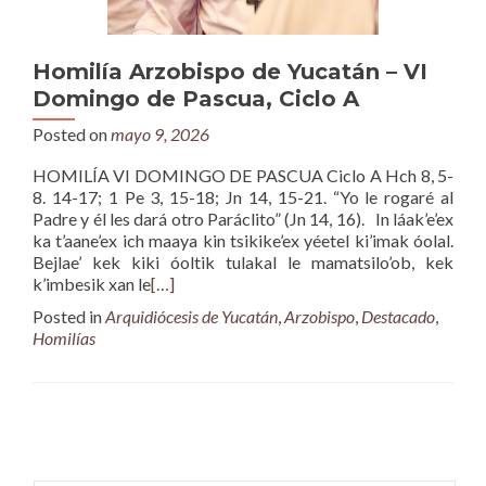
Homilía Arzobispo de Yucatán – VI
Domingo de Pascua, Ciclo A
Posted on
mayo 9, 2026
HOMILÍA VI DOMINGO DE PASCUA Ciclo A Hch 8, 5-
8. 14-17; 1 Pe 3, 15-18; Jn 14, 15-21. “Yo le rogaré al
Padre y él les dará otro Paráclito” (Jn 14, 16). In láak’e’ex
ka t’aane’ex ich maaya kin tsikike’ex yéetel ki’imak óolal.
Bejlae’ kek kiki óoltik tulakal le mamatsilo’ob, kek
k’imbesik xan le
[…]
Posted in
Arquidiócesis de Yucatán
,
Arzobispo
,
Destacado
,
Homilías
Posts
navigation