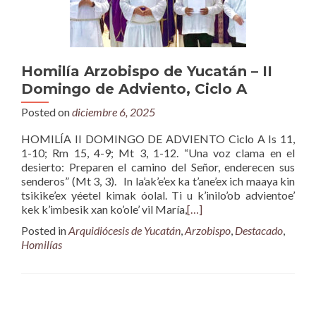
Homilía Arzobispo de Yucatán – II
Domingo de Adviento, Ciclo A
Posted on
diciembre 6, 2025
HOMILÍA II DOMINGO DE ADVIENTO Ciclo A Is 11,
1-10; Rm 15, 4-9; Mt 3, 1-12. “Una voz clama en el
desierto: Preparen el camino del Señor, enderecen sus
senderos” (Mt 3, 3). In la’ak’e’ex ka t’ane’ex ich maaya kin
tsikike’ex yéetel kimak óolal. Ti u k’inilo’ob advientoe’
kek k’imbesik xan ko’ole’ vil María,
[…]
Posted in
Arquidiócesis de Yucatán
,
Arzobispo
,
Destacado
,
Homilías
Posts