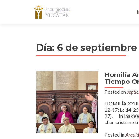
I
Día:
6 de septiembre
Homilía A
Tiempo Ord
Posted on
septi
HOMILÍA XXIII
12-17; Lc 14, 25
27). In láak’e’ex
chen cristiano ti
Posted in
Arquid