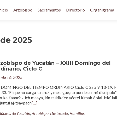
nicio
Arzobispo
Sacramentos
Directorio
Organigrama
 de 2025
rzobispo de Yucatán – XXIII Domingo del
inario, Ciclo C
embre 6, 2025
 DOMINGO DEL TIEMPO ORDINARIO Ciclo C Sab 9, 13-19; Fil
-33. “El que no carga su cruz y me sigue, no puede ser mi discípulo” 
 ka t’aane’ex ich maaya, kin tsikike’ex yéetel kimak óolal. Ma’ lail
 juntul aj-tsaypach
[…]
iócesis de Yucatán
,
Arzobispo
,
Destacado
,
Homilías