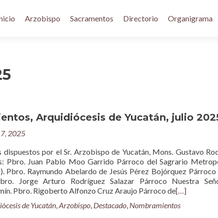
nicio
Arzobispo
Sacramentos
Directorio
Organigrama
25
ntos, Arquidiócesis de Yucatán, julio 202
17, 2025
dispuestos por el Sr. Arzobispo de Yucatán, Mons. Gustavo Ro
 Pbro. Juan Pablo Moo Garrido Párroco del Sagrario Metropo
a). Pbro. Raymundo Abelardo de Jesús Pérez Bojórquez Párroco
 Pbro. Jorge Arturo Rodríguez Salazar Párroco Nuestra Señ
mín. Pbro. Rigoberto Alfonzo Cruz Araujo Párroco de
[…]
iócesis de Yucatán
,
Arzobispo
,
Destacado
,
Nombramientos