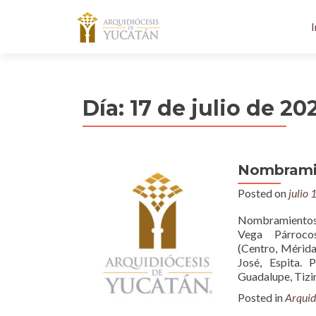
I
Día:
17 de julio de 20
Nombramie
Posted on
julio 
Nombramientos 
Vega Párrocos:
(Centro, Mérid
José, Espita.
Guadalupe, Tizi
Posted in
Arquid