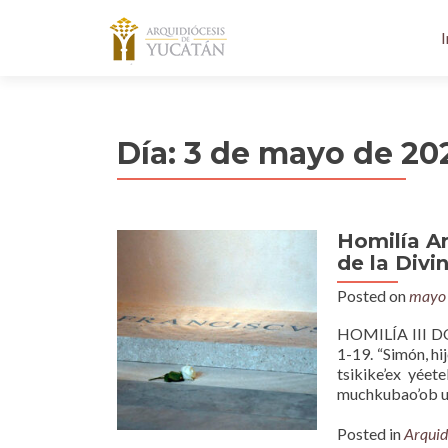
I
Día:
3 de mayo de 20
Homilía A
de la Divi
Posted on
mayo 
HOMILÍA III DO
1-19. “Simón, hi
tsikike’ex yéete
muchkubao’ob uti
Posted in
Arquid