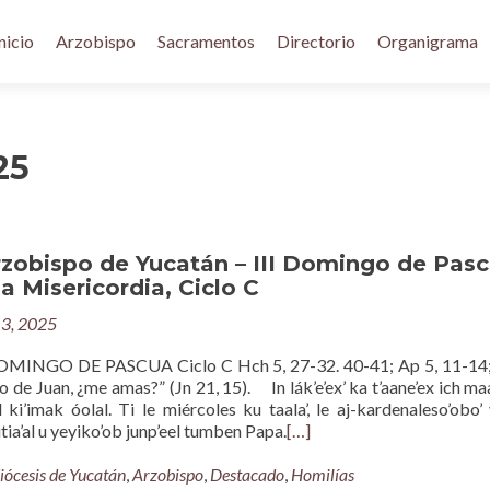
nicio
Arzobispo
Sacramentos
Directorio
Organigrama
25
rzobispo de Yucatán – III Domingo de Pas
na Misericordia, Ciclo C
3, 2025
MINGO DE PASCUA Ciclo C Hch 5, 27-32. 40-41; Ap 5, 11-14; 
jo de Juan, ¿me amas?” (Jn 21, 15). In lák’e’ex’ ka t’aane’ex ich ma
l ki’imak óolal. Ti le miércoles ku taala’, le aj-kardenaleso’obo’
a’al u yeyiko’ob junp’eel tumben Papa.
[…]
iócesis de Yucatán
,
Arzobispo
,
Destacado
,
Homilías