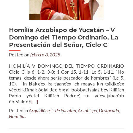
Homilía Arzobispo de Yucatán – V
Domingo del Tiempo Ordinario, La
Presentación del Señor, Ciclo C
Posted on
febrero 8, 2025
HOMILÍA V DOMINGO DEL TIEMPO ORDINARIO
Ciclo C Is 6, 1-2. 3-8; 1 Cor 15, 1-11; Lc 5, 1-11. “No
temas, desde ahora serás pescador de hombres” (Lc 5,
10). In láak’e’ex ka t’aane’ex ich maaya kin tsikike’ex
yéetel ki’imak óolal. Je’e bix aj-bo’obat Isaías bey Kiili’ich
Pablo yéetel Kiili’ich Pedroe’, tu ye’esajubao’ob
óotsililo’ob
[…]
Posted in
Arquidiócesis de Yucatán
,
Arzobispo
,
Destacado
,
Homilías