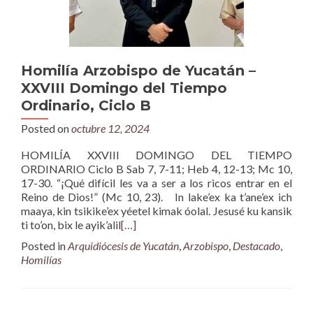
Homilía Arzobispo de Yucatán –
XXVIII Domingo del Tiempo
Ordinario, Ciclo B
Posted on
octubre 12, 2024
HOMILÍA XXVIII DOMINGO DEL TIEMPO
ORDINARIO Ciclo B Sab 7, 7-11; Heb 4, 12-13; Mc 10,
17-30. “¡Qué difícil les va a ser a los ricos entrar en el
Reino de Dios!” (Mc 10, 23). In lake’ex ka t’ane’ex ich
maaya, kin tsikike’ex yéetel kimak óolal. Jesusé ku kansik
ti to’on, bix le ayik’alil
[…]
Posted in
Arquidiócesis de Yucatán
,
Arzobispo
,
Destacado
,
Homilías