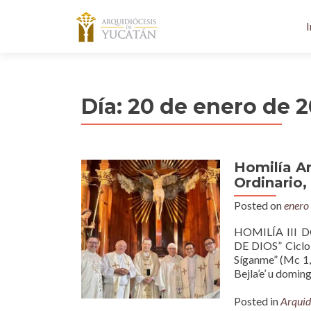
I
Día:
20 de enero de 
Homilía A
Ordinario,
Posted on
enero
HOMILÍA III
DE DIOS” Ciclo 
Síganme” (Mc 1, 
Bejla’e’ u doming
Posted in
Arquid