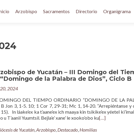
nicio
Arzobispo
Sacramentos
Directorio
Organigrama
2024
rzobispo de Yucatán – III Domingo del Ti
 “Domingo de la Palabra de Dios”, Ciclo B
 20, 2024
 DOMINGO DEL TIEMPO ORDINARIO “DOMINGO DE LA PA
B Jon 3, 1-5. 10; 1 Cor 7, 29-31; Mc 1, 14-20. “Arrepiéntanse y
15). In láake’ex ka t’aane’ex ich maaya kin tsikike’ex yéetel ki’imak
o u T’aanil Yuumtsil. Bejla’e’ xane’ le xooko’obo ku
[…]
iócesis de Yucatán
,
Arzobispo
,
Destacado
,
Homilías