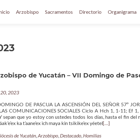
nicio
Arzobispo
Sacramentos
Directorio
Organigrama
023
rzobispo de Yucatán – VII Domingo de Pas
20, 2023
 DOMINGO DE PASCUA LA ASCENSIÓN DEL SEÑOR 57º JO
S COMUNICACIONES SOCIALES Ciclo A Hch 1, 1-11; Ef 1, 
Y sepan que yo estoy con ustedes todos los días, hasta el fin del
áak’e’ex ka t’aane’ex ich maya kin tsikike’ex yéetel
[…]
iócesis de Yucatán
,
Arzobispo
,
Destacado
,
Homilías