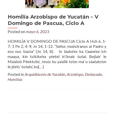
Homilía Arzobispo de Yucatán – V
Domingo de Pascua, Ciclo A
Posted on
mayo 6, 2023
HOMILÍA V DOMINGO DE PASCUA Ciclo A Hch 6, 1-
7; 1 Pe 2, 4-9; Jn 14, 1-12. “Señor, muéstranos al Padre y
eso nos basta” (Jn 14, 8). In láake’ex ka t’aane’ex ich
maaya, kin tsikike’ex yéetel ki’imak óolal. Bejla’e’ le
Ma’alob Péektsilo’, Jesús ku ya’alik to’on ma’ u sáatato’on
le jéets’ óolalo’, ku
[…]
Posted in
Arquidiócesis de Yucatán
,
Arzobispo
,
Destacado
,
Homilías
Posts
navigation