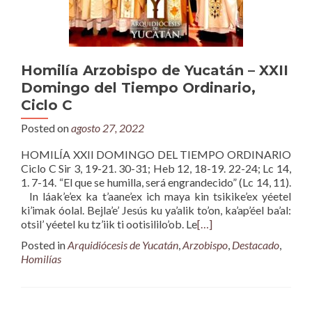
Homilía Arzobispo de Yucatán – XXII
Domingo del Tiempo Ordinario,
Ciclo C
Posted on
agosto 27, 2022
HOMILÍA XXII DOMINGO DEL TIEMPO ORDINARIO
Ciclo C Sir 3, 19-21. 30-31; Heb 12, 18-19. 22-24; Lc 14,
1. 7-14. “El que se humilla, será engrandecido” (Lc 14, 11).
In láak’e’ex ka t’aane’ex ich maya kin tsikike’ex yéetel
ki’imak óolal. Bejla’e’ Jesús ku ya’alik to’on, ka’ap’éel ba’al:
otsil’ yéetel ku tz’iik ti ootisililo’ob. Le
[…]
Posted in
Arquidiócesis de Yucatán
,
Arzobispo
,
Destacado
,
Homilías