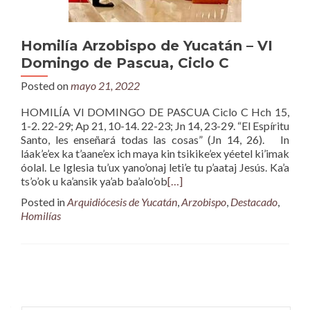
Homilía Arzobispo de Yucatán – VI
Domingo de Pascua, Ciclo C
Posted on
mayo 21, 2022
HOMILÍA VI DOMINGO DE PASCUA Ciclo C Hch 15,
1-2. 22-29; Ap 21, 10-14. 22-23; Jn 14, 23-29. “El Espíritu
Santo, les enseñará todas las cosas” (Jn 14, 26). In
láak’e’ex ka t’aane’ex ich maya kin tsikike’ex yéetel ki’imak
óolal. Le Iglesia tu’ux yano’onaj leti’e tu p’aataj Jesús. Ka’a
ts’o’ok u ka’ansik ya’ab ba’alo’ob
[…]
Posted in
Arquidiócesis de Yucatán
,
Arzobispo
,
Destacado
,
Homilías
Posts
navigation