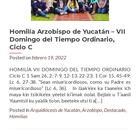
Homilía Arzobispo de Yucatán – VII
Domingo del Tiempo Ordinario,
Ciclo C
Posted on
febrero 19, 2022
HOMILÍA VII DOMINGO DEL TIEMPO ORDINARIO
Ciclo C 1 Sam 26, 2. 7-9. 12-13. 22-23; 1 Cor 15, 45-49;
Lc 6, 27-38. “Sean misericordiosos, como su Padre es
misericordioso” (Lc 6, 36). In láak’e’ex ka t’aane’ex ich
maya kin tsikike’ex yéetel ki’imak óolal. Bejla’e u T’aanil
Yuumtsil ku ya’alik to’on, beete’ex utsi ti a
[…]
Posted in
Arquidiócesis de Yucatán
,
Arzobispo
,
Destacado
,
Homilías