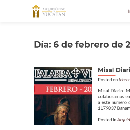
I
Día:
6 de febrero de 
Misal Diar
Posted on
febre
Misal Diario. M
colaboramos en 
a este número 
1179837 Baname
Posted in
Arquid