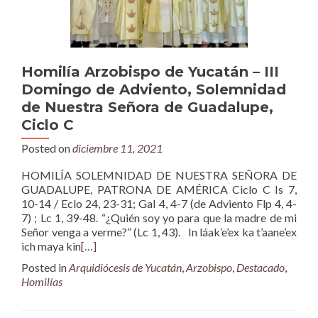
Homilía Arzobispo de Yucatán – III
Domingo de Adviento, Solemnidad
de Nuestra Señora de Guadalupe,
Ciclo C
Posted on
diciembre 11, 2021
HOMILÍA SOLEMNIDAD DE NUESTRA SEÑORA DE
GUADALUPE, PATRONA DE AMÉRICA Ciclo C Is 7,
10-14 / Eclo 24, 23-31; Gal 4, 4-7 (de Adviento Flp 4, 4-
7) ; Lc 1, 39-48. “¿Quién soy yo para que la madre de mi
Señor venga a verme?” (Lc 1, 43). In láak’e’ex ka t’aane’ex
ich maya kin
[…]
Posted in
Arquidiócesis de Yucatán
,
Arzobispo
,
Destacado
,
Homilías