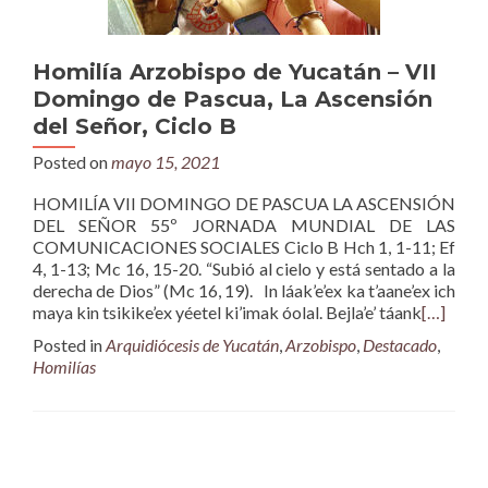
Homilía Arzobispo de Yucatán – VII
Domingo de Pascua, La Ascensión
del Señor, Ciclo B
Posted on
mayo 15, 2021
HOMILÍA VII DOMINGO DE PASCUA LA ASCENSIÓN
DEL SEÑOR 55º JORNADA MUNDIAL DE LAS
COMUNICACIONES SOCIALES Ciclo B Hch 1, 1-11; Ef
4, 1-13; Mc 16, 15-20. “Subió al cielo y está sentado a la
derecha de Dios” (Mc 16, 19). In láak’e’ex ka t’aane’ex ich
maya kin tsikike’ex yéetel ki’imak óolal. Bejla’e’ táank
[…]
Posted in
Arquidiócesis de Yucatán
,
Arzobispo
,
Destacado
,
Homilías
Posts