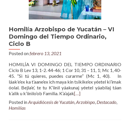
Homilía Arzobispo de Yucatán – VI
Domingo del Tiempo Ordinario,
Ciclo B
Posted on
febrero 13, 2021
HOMILÍA VI DOMINGO DEL TIEMPO ORDINARIO
Ciclo B Lev 13, 1-2. 44-46; 1 Cor 10, 31 – 11, 1; Mc 1, 40-
45. “Si tú quieres, puedes curarme” (Mc 1, 40). In
láak’e’ex ka t’aane’ex ich maya kin tsikike’ex yéetel ki’imak
óolal. Bejla’e’, te tu K’iinil yáakunaj yéetel yáabilaj táan
k’alik u k’iinilo’ob Familia. K’a’ajak
[…]
Posted in
Arquidiócesis de Yucatán
,
Arzobispo
,
Destacado
,
Homilías